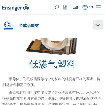
您的询价 ({{productCount}} 产品)
新建
主
打
CN
页
开
收
藏
列
半成品型材
表
低渗气塑料
半导体、飞机或能源等行业对材料的纯度有严格的要求，特
别是渗气和离子杂质。
低渗气材料用于航空航天或半导体等高真空环境。恩欣格的
很多高性能塑料具有高纯度、低吸水率等特性，能够满足这些严
格的要求，提高在高真空下工作时的稳定性。污染风险减小后，