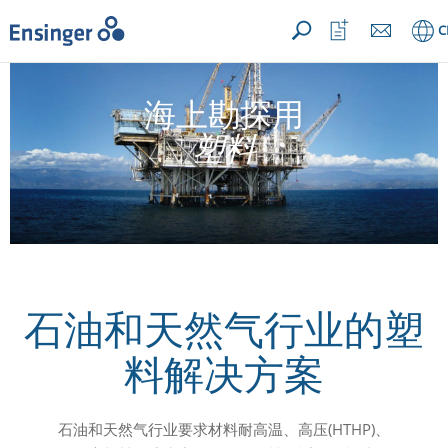
您的询价 ({{productCount}} 产品)
主
打
C
页
开
收
藏
列
海上勘探用
表
塑料
石油和天然气行业的塑
料解决方案
石油和天然气行业要求材料耐高温、高压(HTHP)、