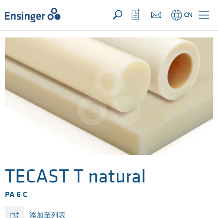
您的询价 ({{productCount}} 产品)
新建
主
打
CN
页
开
收
藏
列
表
TECAST T natural
PA 6 C
添加至列表