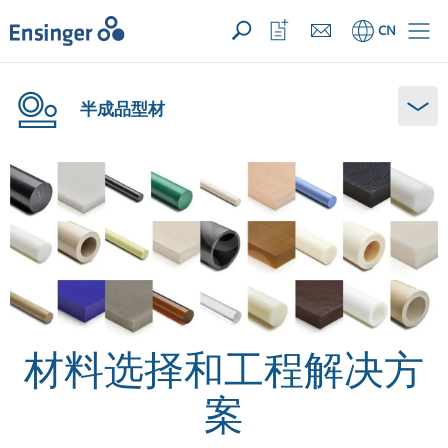
您的询价 ({{productCount}} 产品)
新建
主
打
CN
页
开
收
藏
列
半成品型材
表
材料选择和工程解决方
案