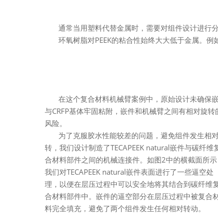
通常当用塑料代替金属时，需要对组件设计进行分
环氧树脂对PEEK的粘合性始终大大低于金属。例如
在这个复合材料机械臂案例中，原始设计未确保
与CRFP基体牢固粘附，嵌件和机械臂之间有相对旋转
风险。
为了克服胶水性能较差的问题，避免组件发生相
转，我们设计制造了TECAPEEK natural嵌件与碳纤维
合材料部件之间的机械连接件。如图2中的横截面所示
我们对TECAPEEK natural嵌件表面进行了一些逼空处
理，以便在层压过程中可以安全地将其结合到碳纤维
合材料部件中。嵌件的逼空部分在层压过程中被复合
料完全填充，避免了两个组件发生任何相对转动。