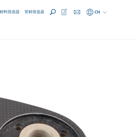
新建
打
材料筛选器
管材筛选器
CN
开
收
藏
列
表