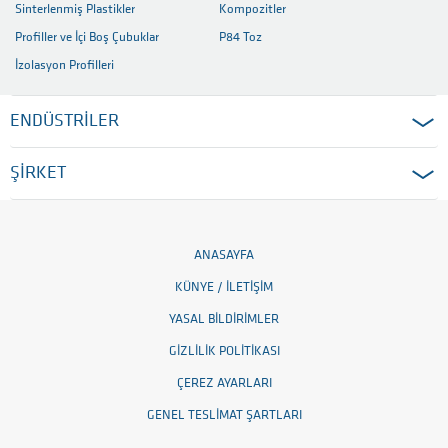
Sinterlenmiş Plastikler
Kompozitler
Profiller ve İçi Boş Çubuklar
P84 Toz
İzolasyon Profilleri
ENDÜSTRİLER
ŞİRKET
ANASAYFA
KÜNYE / İLETIŞIM
YASAL BILDIRIMLER
GIZLILIK POLITIKASI
ÇEREZ AYARLARI
GENEL TESLIMAT ŞARTLARI