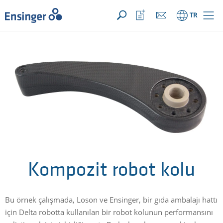
TALEBİNİZ ({{productCount}} ÜRÜNLER)
AÇIK
Anasayfa
İzleme
TR
listeni
aç
Kompozit robot kolu
Bu örnek çalışmada, Loson ve Ensinger, bir gıda ambalajı hattı
için Delta robotta kullanılan bir robot kolunun performansını