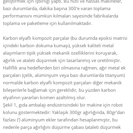
geliştirmek için işbirliği yaptı.
Bu hızlı ve hassas makineler,
bazı durumlarda, dakika başına 300'e varan toplama
performansını mümkün kılmaları sayesinde fabrikalarda
toplama ve paketleme için kullanılmaktadır.
Karbon elyaflı kompozit parçalar (bu durumda epoksi matrisi
içindeki karbon dokuma kumaşı), yüksek kaliteli metal
alaşımların tipik yüksek mekanik özelliklerini koruyarak,
ağırlık ve ataleti düşürmek için tasarlanmış ve üretilmiştir.
Hafiflik ana hedeflerden biri olmasına rağmen, ağır metal ek
parçaları (çelik, alüminyum veya bazı durumlarda titanyum)
normalde karbon elyaflı kompozit parçaları diğer mekanik
bileşenlerle bağlamak için gereklidir, bu yüzden karbon
elyafının yararları kısmen azaltılmış olur.
Şekil 1, gıda ambalajı endüstrisindeki bir makine için robot
kolunu göstermektedir: Yaklaşık 300gr ağırlığında, 80gr’dan
fazlası (') alüminyum ekler tarafından hesaplanmıştır, bu
nedenle parça ağırlığını düşürme çabası (ataleti düşürmek