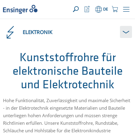
IHRE ANFRAGE ({{productCount}} Produkte)
ÖFFNEN
Startseite
Watchlist
Einkaufswage
DE
Button
Button
Wie
können
ELEKTRONIK
wir
Ihnen
helfen?
Kunststoffrohre für
elektronische Bauteile
und Elektrotechnik
Hohe Funktionalität, Zuverlässigkeit und maximale Sicherheit
- in der Elektrotechnik eingesetzte Materialien und Bauteile
unterliegen hohen Anforderungen und müssen strenge
Richtlinien erfüllen. Unsere Kunststoffrohre, Rundstäbe,
Schläuche und Hohlstäbe für die Elektronikindustrie