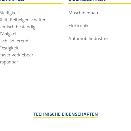
teifigkeit
Maschinenbau
Gleit- Reibeigenschaften
Elektronik
hemisch beständig
Zähigkeit
Automobilindustrie
isch isolierend
Festigkeit
chwer verklebbar
erspanbar
TECHNISCHE EIGENSCHAFTEN