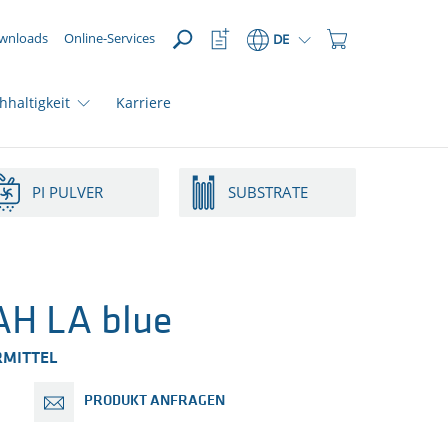
ÖFFNEN
Watchlist
Einkaufswagen
wnloads
Online-Services
DE
Button
Button
hhaltigkeit
Karriere
PI PULVER
SUBSTRATE
H LA blue
RMITTEL
PRODUKT ANFRAGEN