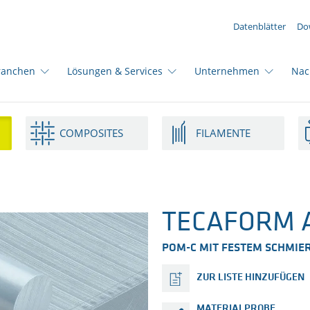
IHRE ANFRAGE ({{productCount}} Produkte)
Datenblätter
Do
ranchen
Lösungen & Services
Unternehmen
Nac
COMPOSITES
FILAMENTE
TECAFORM A
POM-C MIT FESTEM SCHMIE
ZUR LISTE HINZUFÜGEN
MATERIALPROBE