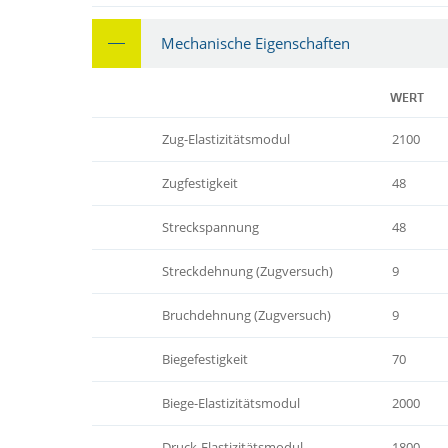
Mechanische Eigenschaften
WERT
Zug-Elastizitätsmodul
2100
Zugfestigkeit
48
Streckspannung
48
Streckdehnung (Zugversuch)
9
Bruchdehnung (Zugversuch)
9
Biegefestigkeit
70
Biege-Elastizitätsmodul
2000
Druck-Elastizitätsmodul
1800