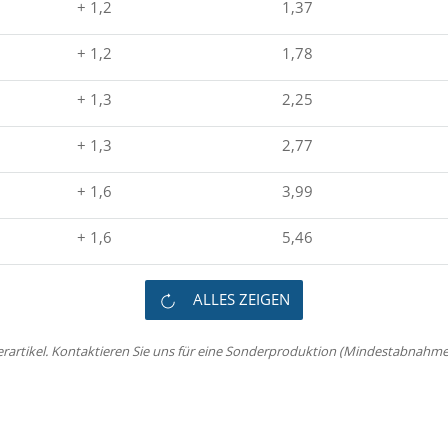
+ 1,2
1,37
+ 1,2
1,78
+ 1,3
2,25
+ 1,3
2,77
+ 1,6
3,99
+ 1,6
5,46
ALLES ZEIGEN
erartikel. Kontaktieren Sie uns für eine Sonderproduktion (Mindestabnahme 