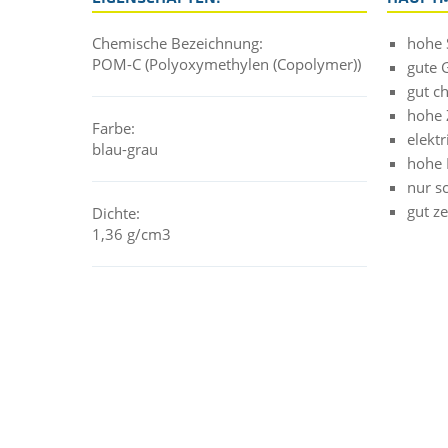
Chemische Bezeichnung:
hohe S
POM-C (Polyoxymethylen (Copolymer))
gute 
gut c
hohe 
Farbe:
elektr
blau-grau
hohe 
nur s
gut z
Dichte:
1,36 g/cm3