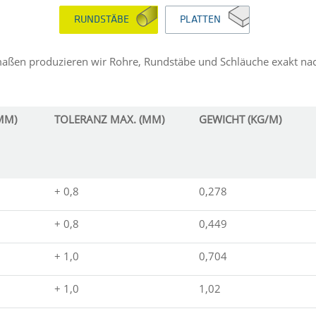
RUNDSTÄBE
PLATTEN
maßen produzieren wir Rohre, Rundstäbe und Schläuche exakt na
MM)
TOLERANZ MAX. (MM)
GEWICHT (KG/M)
+ 0,8
0,278
+ 0,8
0,449
+ 1,0
0,704
+ 1,0
1,02