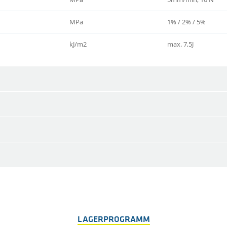
MPa
1% / 2% / 5%
kJ/m2
max. 7,5J
LAGERPROGRAMM