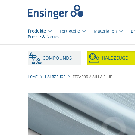
Startseite
Produkte
Fertigteile
Materialien
B
Presse & Neues
Wie
können
COMPOUNDS
HALBZEUGE
wir
Ihnen
helfen?
HOME
HALBZEUGE
TECAFORM AH LA BLUE