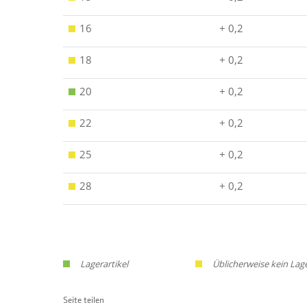
16
+ 0,2
18
+ 0,2
20
+ 0,2
22
+ 0,2
25
+ 0,2
28
+ 0,2
Lagerartikel
Üblicherweise kein Lag
Seite teilen