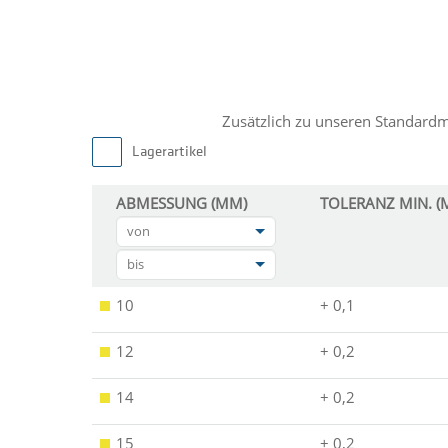
Zusätzlich zu unseren Standard
Lagerartikel
ABMESSUNG (MM)
TOLERANZ MIN. (
von
bis
10
+ 0,1
12
+ 0,2
14
+ 0,2
15
+ 0,2