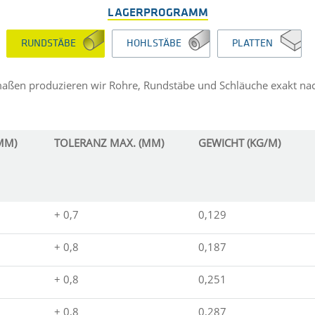
LAGERPROGRAMM
RUNDSTÄBE
HOHLSTÄBE
PLATTEN
maßen produzieren wir Rohre, Rundstäbe und Schläuche exakt na
MM)
TOLERANZ MAX. (MM)
GEWICHT (KG/M)
+ 0,7
0,129
+ 0,8
0,187
+ 0,8
0,251
+ 0,8
0,287