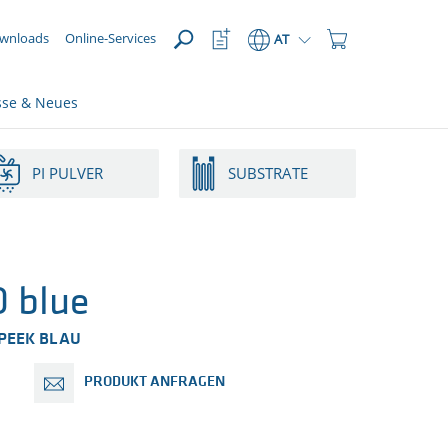
ÖFFNEN
meta_navi_watchlist_icon_aria
meta_navi_shopping_
wnloads
Online-Services
AT
sse & Neues
PI PULVER
SUBSTRATE
 blue
 PEEK BLAU
PRODUKT ANFRAGEN