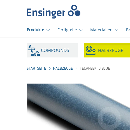
home_logo_aria
Produkte
Fertigteile
Materialien
B
Wie
können
COMPOUNDS
HALBZEUGE
wir
Ihnen
helfen?
STARTSEITE
HALBZEUGE
TECAPEEK ID BLUE