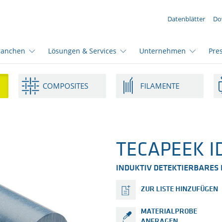
IHRE ANFRAGE ({{productCount}} Produkte)
Datenblätter
Do
ranchen
Lösungen & Services
Unternehmen
Pre
COMPOSITES
FILAMENTE
TECAPEEK ID
INDUKTIV DETEKTIERBARES
ZUR LISTE HINZUFÜGEN
MATERIALPROBE
ANFRAGEN