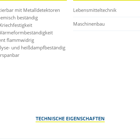
tierbar mit Metalldetektoren
Lebensmitteltechnik
hemisch beständig
Maschinenbau
Kriechfestigkeit
Wärmeformbeständigkeit
ent flammwidrig
lyse- und heißdampfbeständig
erspanbar
TECHNISCHE EIGENSCHAFTEN