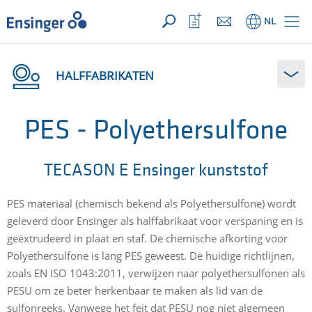
UW aanvraag ({{productCount}} Produkten)
OPEN
Startpagina
Bekijk
NL
favorietenlijst
HALFFABRIKATEN
PES - Polyethersulfone
TECASON E Ensinger kunststof
PES materiaal (chemisch bekend als Polyethersulfone) wordt
geleverd door Ensinger als halffabrikaat voor verspaning en is
geëxtrudeerd in plaat en staf. De chemische afkorting voor
Polyethersulfone is lang PES geweest. De huidige richtlijnen,
zoals EN ISO 1043:2011, verwijzen naar polyethersulfonen als
PESU om ze beter herkenbaar te maken als lid van de
sulfonreeks. Vanwege het feit dat PESU nog niet algemeen