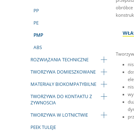
obróbce 
PP
konstruk
PE
WŁAŚ
PMP
ABS
Tworzyw
ROZWIĄZANIA TECHNICZNE
nis
TWORZYWA DOMIESZKOWANE
do
ele
MATERIAŁY BIOKOMPATYBILNE
ni
wy
TWORZYWA DO KONTAKTU Z
du
ZYWNOSCIA
dy
TWORZYWA W LOTNICTWIE
prz
PEEK TULEJE