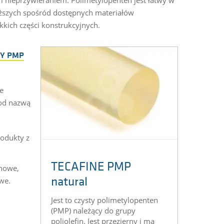
iższych spośród dostępnych materiałów
kich części konstrukcyjnych.
Y PMP
e
od nazwą
rodukty z
TECAFINE PMP
enowe,
we.
natural
Jest to czysty polimetylopenten
(PMP) należący do grupy
poliolefin. Jest przezierny i ma