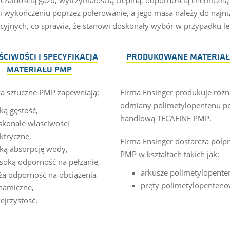
i wykończeniu poprzez polerowanie, a jego masa należy do najn
cyjnych, co sprawia, że stanowi doskonały wybór w przypadku lek
CIWOŚCI I SPECYFIKACJA
PRODUKOWANE MATERIAŁ
MATERIAŁU PMP
a sztuczne PMP zapewniają:
Firma Ensinger produkuje różn
odmiany polimetylopentenu p
ką gęstość,
handlową TECAFINE PMP.
skonałe właściwości
ktryczne,
Firma Ensinger dostarcza półp
ską absorpcję wody,
PMP w kształtach takich jak:
soką odporność na pełzanie,
arkusze polimetylopent
żą odporność na obciążenia
pręty polimetylopenteno
namiczne,
ejrzystość.