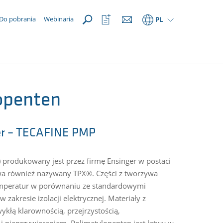
OTWÓRZ
Otwórz
Do pobrania
Webinaria
PL
listę
ulubionych
openten
er – TECAFINE PMP
 produkowany jest przez firmę Ensinger w postaci
ywa również nazywany TPX®. Części z tworzywa
temperatur w porównaniu ze standardowymi
 zakresie izolacji elektrycznej. Materiały z
ykłą klarownością, przejrzystością,
i nieprzywieraniem. Polimetylopenten jest łatwy w