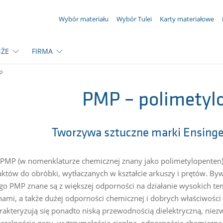
TWOJE ZAPYTANIE ({{productCount}} produkty)
Wybór materiału
Wybór Tulei
Karty materiałowe
ŻE
FIRMA
P
PMP – polimetyl
Tworzywa sztuczne marki Ensing
 PMP (w nomenklaturze chemicznej znany jako polimetylopenten)
któw do obróbki, wytłaczanych w kształcie arkuszy i prętów. B
go PMP znane są z większej odporności na działanie wysokich 
inami, a także dużej odporności chemicznej i dobrych właściwości w
akteryzują się ponadto niską przewodnością dielektryczną, niezw
czalnością gazu, wytrzymałością cieplną, odpornością chemiczną 