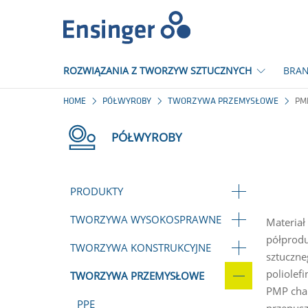
Strona
główna
ROZWIĄZANIA Z TWORZYW SZTUCZNYCH
BRAN
HOME
PÓŁWYROBY
TWORZYWA PRZEMYSŁOWE
PM
PÓŁWYROBY
PRODUKTY
TWORZYWA WYSOKOSPRAWNE
Materiał
półprodu
TWORZYWA KONSTRUKCYJNE
sztuczne
poliolef
TWORZYWA PRZEMYSŁOWE
PMP char
PPE
przepusz