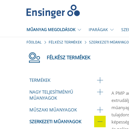
Főoldal
MŰANYAG MEGOLDÁSOK
IPARÁGAK
SZE
FŐOLDAL
FÉLKÉSZ TERMÉKEK
SZERKEZETI MŰANYAGO
FÉLKÉSZ TERMÉKEK
TERMÉKEK
NAGY TELJESÍTMÉNYŰ
A PMP an
MŰANYAGOK
extrudál
műanyagb
MŰSZAKI MŰANYAGOK
tulajdon
SZERKEZETI MŰANYAGOK
képesség
és polír