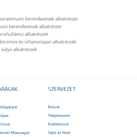
boratóriumi berendezések alkatrészei
vosi berendezések alkatrészei
krohullámú alkatrészek
ktromos és villamosipari alkatrészek
 súlyú alkatrészek
ARÁGAK
SZERVEZET
ülőgépipar
Rólunk
tőipar
Telephelyeink
lmiszer
Küldetésünk
észeti Műanyagok
Sajtó és Hírek