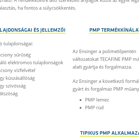
álasztás, ha fontos a súlycsökkentés.
LAJDONSÁGAI ÉS JELLEMZŐI
PMP TERMÉKKÍNÁLA
 tulajdonságai:
Az Ensinger a polimetilpentén
acsony sűrűség
változatokat TECAFINE PMP m
váló elektromos tulajdonságok
alatt gyártja és forgalmazza.
csony vízfelvétel
gy kúszásállóság
Az Ensinger a következő form
gy szívósság
gyárt és forgalmaz PMP műany
látszóság
PMP lemez
PMP rúd
TIPIKUS PMP ALKALMAZ