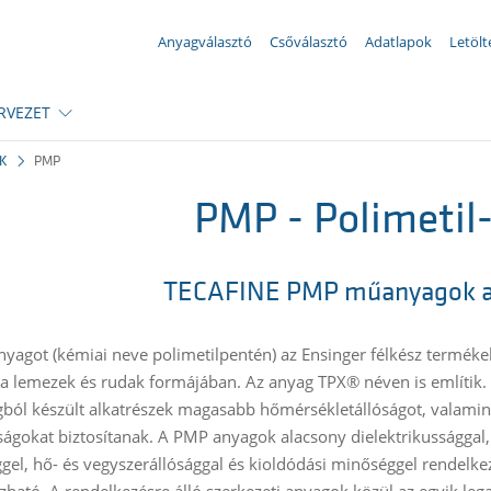
Az Ön megkeresése ({{productCount}} számú termékre)
Anyagválasztó
Csőválasztó
Adatlapok
Letölt
RVEZET
K
PMP
PMP - Polimetil
TECAFINE PMP műanyagok az
yagot (kémiai neve polimetilpentén) az Ensinger félkész termék
ja lemezek és rudak formájában. Az anyag TPX® néven is említik
ól készült alkatrészek magasabb hőmérsékletállóságot, valamint 
ságokat biztosítanak. A PMP anyagok alacsony dielektrikussággal, k
gel, hő- és vegyszerállósággal és kioldódási minőséggel rendel
ozható. A rendelkezésre álló szerkezeti anyagok közül az egyik leg