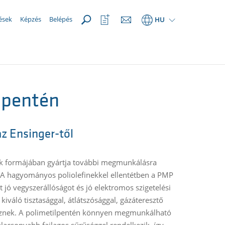
MEGNYIT
Kedvencek
ések
Képzés
Belépés
HU
megnyitása
-pentén
 Ensinger-től
ek formájában gyártja további megmunkálásra
. A hagyományos poliolefinekkel ellentétben a PMP
jó vegyszerállóságot és jó elektromos szigetelési
iváló tisztasággal, átlátszósággal, gázáteresztő
keznek. A polimetilpentén könnyen megmunkálható
alacsonyabb fajlagos sűrűséggel rendelkezik, így