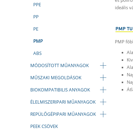
PPE
ideális v
PP
PE
PMP TU
PMP
PMP főbb
Al
ABS
Ki
MÓDOSÍTOTT MŰANYAGOK
Ala
Na
MŰSZAKI MEGOLDÁSOK
Na
Át
BIOKOMPATIBILIS ANYAGOK
ÉLELMISZERIPARI MŰANYAGOK
REPÜLŐGÉPIPARI MŰANYAGOK
PEEK CSÖVEK