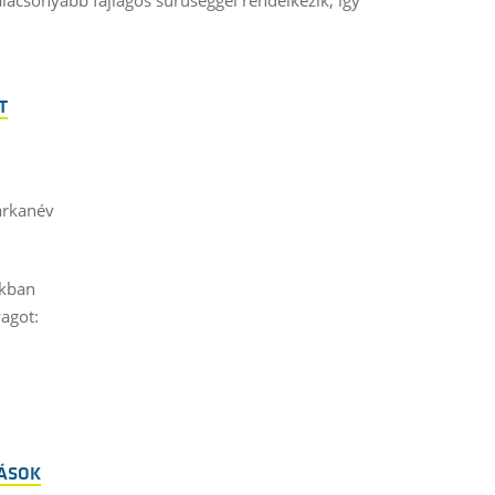
T
árkanév
ákban
agot:
ÁSOK