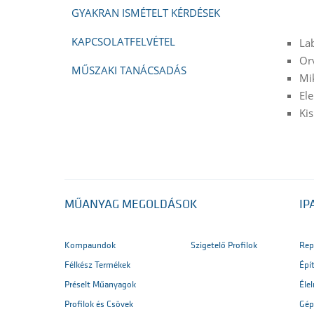
GYAKRAN ISMÉTELT KÉRDÉSEK
KAPCSOLATFELVÉTEL
La
Or
MŰSZAKI TANÁCSADÁS
Mi
Ele
Kis
MŰANYAG MEGOLDÁSOK
IP
Kompaundok
Szigetelő Profilok
Rep
Félkész Termékek
Épí
Préselt Műanyagok
Éle
Profilok és Csövek
Gép