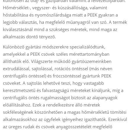
különösen az olaj- és gáziparban valamint a félvezetőiparban.
Hőmérséklet-, vegyszer- és kúszásállósága, valamint
hőstabilitása és nyomószilárdsága miatt a PEEK gyakran a
legjobb választás, ha megfelelő műanyagról van szó. A termék
kiválasztásánál mind a szükséges méretek, mind maga az
alkalmazás döntő tényező.
Különböző gyártási módszerekre specializálódtunk,
amelyekkel a PEEK csövek széles mérettartományban
állíthatók elő. Világszerte működő gyártóüzemeinkben
extrudálással, sajtolással, rotációs öntéssel (más néven
centrifugális öntéssel) és fröccsöntéssel gyártunk PEEK
csöveket. A sajtolás lehetővé teszi, hogy vastagabb
keresztmetszetű és falvastagságú méreteket kínáljunk, míg a
centrifugális öntés rugalmasságot biztosít az alapanyagok
előállításához. Ezek a rendelkezésre álló méretek
sokféleségének köszönhetően a magas hőmérsékletű tömítési
alkalmazásokhoz az ügyfelek igényeihez igazíthatók. Ezenkívül
az üreges rudak és csövek anyagösszetételét megfelelő