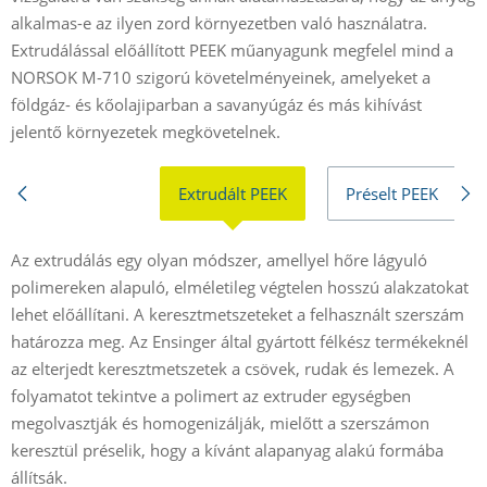
alkalmas-e az ilyen zord környezetben való használatra.
Extrudálással előállított PEEK műanyagunk megfelel mind a
NORSOK M-710 szigorú követelményeinek, amelyeket a
földgáz- és kőolajiparban a savanyúgáz és más kihívást
jelentő környezetek megkövetelnek.
Extrudált PEEK
Préselt PEEK
Az extrudálás egy olyan módszer, amellyel hőre lágyuló
A
polimereken alapuló, elméletileg végtelen hosszú alakzatokat
l
lehet előállítani. A keresztmetszeteket a felhasznált szerszám
a
határozza meg. Az Ensinger által gyártott félkész termékeknél
a
az elterjedt keresztmetszetek a csövek, rudak és lemezek. A
a
folyamatot tekintve a polimert az extruder egységben
megolvasztják és homogenizálják, mielőtt a szerszámon
C
keresztül préselik, hogy a kívánt alapanyag alakú formába
e
állítsák.
h