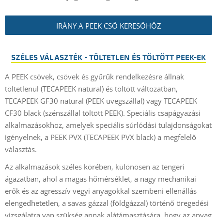
IRÁNY A PEEK CSŐ KERESŐHÖZ
SZÉLES VÁLASZTÉK - TÖLTETLEN ÉS TÖLTÖTT PEEK-EK
A PEEK csövek, csövek és gyűrűk rendelkezésre állnak
töltetlenül (TECAPEEK natural) és töltött változatban,
TECAPEEK GF30 natural (PEEK üvegszállal) vagy TECAPEEK
CF30 black (szénszállal töltött PEEK). Speciális csapágyazási
alkalmazásokhoz, amelyek speciális súrlódási tulajdonságokat
igényelnek, a PEEK PVX (TECAPEEK PVX black) a megfelelő
választás.
Az alkalmazások széles körében, különösen az tengeri
ágazatban, ahol a magas hőmérséklet, a nagy mechanikai
erők és az agresszív vegyi anyagokkal szembeni ellenállás
elengedhetetlen, a savas gázzal (földgázzal) történő öregedési
vizsgálatra van szükség annak alátámasztására, hogy az anyag