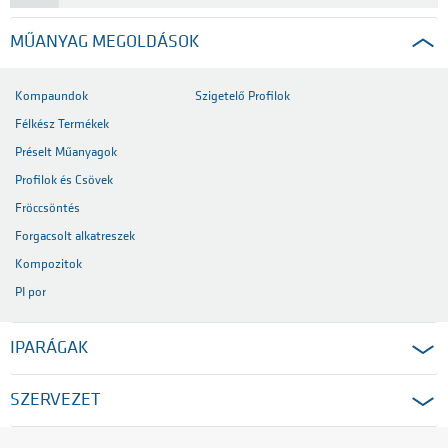
MŰANYAG MEGOLDÁSOK
Kompaundok
Szigetelő Profilok
Félkész Termékek
Préselt Műanyagok
Profilok és Csövek
Fröccsöntés
Forgacsolt alkatreszek
Kompozitok
PI por
IPARÁGAK
SZERVEZET