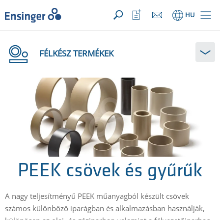
Az Ön megkeresése ({{productCount}} számú termékre)
MEGNYIT
Főoldal
Kedvencek
HU
megnyitása
FÉLKÉSZ TERMÉKEK
PEEK csövek és gyűrűk
A nagy teljesítményű PEEK műanyagból készült csövek
számos különböző iparágban és alkalmazásban használják,