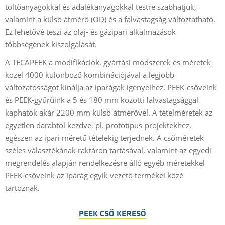
töltőanyagokkal és adalékanyagokkal testre szabhatjuk,
valamint a külső átmérő (OD) és a falvastagság változtatható.
Ez lehetővé teszi az olaj- és gázipari alkalmazások
többségének kiszolgálását.
A TECAPEEK a modifikációk, gyártási módszerek és méretek
közel 4000 különböző kombinációjával a legjobb
változatosságot kínálja az iparágak igényeihez. PEEK-csöveink
és PEEK-gyűrűink a 5 és 180 mm közötti falvastagsággal
kaphatók akár 2200 mm külső átmérővel. A tételméretek az
egyetlen darabtól kezdve, pl. prototípus-projektekhez,
egészen az ipari méretű tételekig terjednek. A csőméretek
széles választékának raktáron tartásával, valamint az egyedi
megrendelés alapján rendelkezésre álló egyéb méretekkel
PEEK-csöveink az iparág egyik vezető termékei közé
tartoznak.
PEEK CSŐ KERESŐ