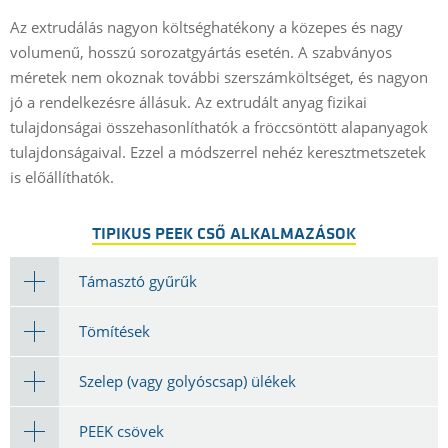
r
Az extrudálás nagyon költséghatékony a közepes és nagy
k
volumenű, hosszú sorozatgyártás esetén. A szabványos
a
méretek nem okoznak további szerszámköltséget, és nagyon
a
jó a rendelkezésre állásuk. Az extrudált anyag fizikai
e
tulajdonságai összehasonlíthatók a fröccsöntött alapanyagok
v
tulajdonságaival. Ezzel a módszerrel nehéz keresztmetszetek
>
is előállíthatók.
é
TIPIKUS PEEK CSŐ ALKALMAZÁSOK
Támasztó gyűrűk
Tömítések
Szelep (vagy golyóscsap) ülékek
PEEK csövek