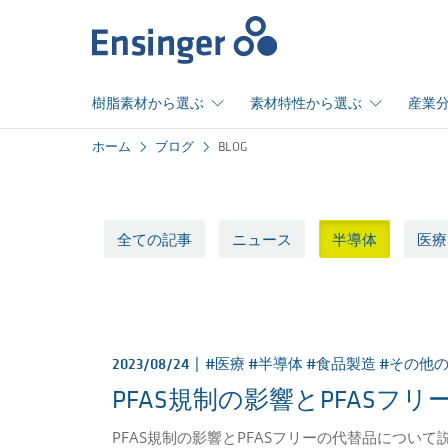
ホ
ー
ム
樹脂素材から選ぶ
素材特性から選ぶ
産業
ホーム
ブログ
BLOG
全ての記事
ニュース
半導体
医療
2023/08/24 |
#医療 #半導体 #食品製造 #その他
PFAS規制の影響とPFASフ
PFAS規制の影響とPFASフリーの代替品について