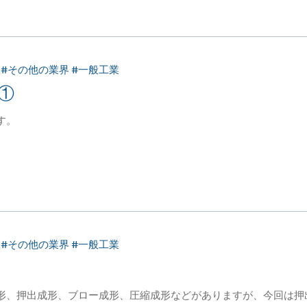
療 #その他の業界 #一般工業
①
す。
療 #その他の業界 #一般工業
形、押出成形、ブロー成形、圧縮成形などがありますが、今回は押