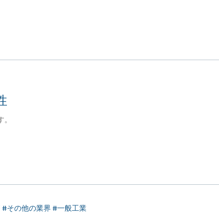
性
す。
療 #その他の業界 #一般工業