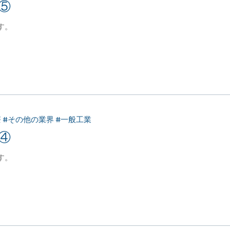
⑤
す。
療 #その他の業界 #一般工業
④
す。