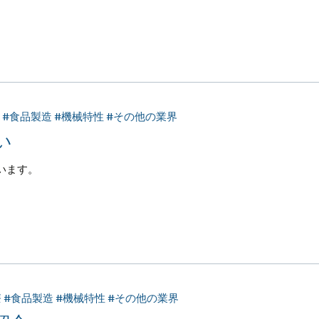
療 #食品製造 #機械特性 #その他の業界
い
います。
療 #食品製造 #機械特性 #その他の業界