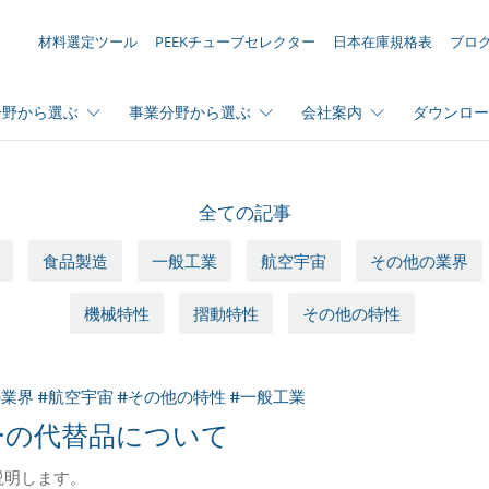
お問い合わせリスト ({{productCount}} 件の素材)
材料選定ツール
PEEKチューブセレクター
日本在庫規格表
ブロ
分野から選ぶ
事業分野から選ぶ
会社案内
ダウンロー
全ての記事
食品製造
一般工業
航空宇宙
その他の業界
機械特性
摺動特性
その他の特性
の業界 #航空宇宙 #その他の特性 #一般工業
リーの代替品について
説明します。