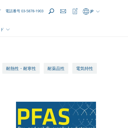
開く
ウ
グ
電話番号 03-5878-1903
JP
ォ
ッ
チ
ド
リ
ス
ト
を
開
く
耐熱性・耐寒性
耐薬品性
電気特性