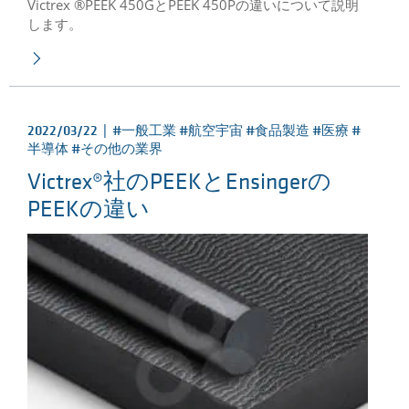
Victrex ®PEEK 450GとPEEK 450Pの違いについて説明
します。
2022/03/22 |
#一般工業 #航空宇宙 #食品製造 #医療 #
半導体 #その他の業界
Victrex®社のPEEKとEnsingerの
PEEKの違い