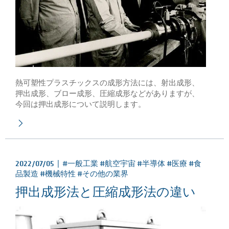
熱可塑性プラスチックスの成形方法には、射出成形、
押出成形、ブロー成形、圧縮成形などがありますが、
今回は押出成形について説明します。
2022/07/05 |
#一般工業 #航空宇宙 #半導体 #医療 #食
品製造 #機械特性 #その他の業界
押出成形法と圧縮成形法の違い