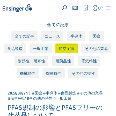
お問い合わせリスト ({{productCount}} 件の素材)
開く
ホ
ウ
JP
ー
ォ
ム
ッ
チ
全ての記事
リ
ス
ト
全ての記事
ニュース
半導体
医療
を
開
食品製造
一般工業
航空宇宙
その他の業界
く
耐熱性・耐寒性
耐薬品性
電気特性
機械特性
摺動特性
その他の特性
2023/08/24 |
#医療 #半導体 #食品製造 #その他の業界
#航空宇宙 #その他の特性 #一般工業
PFAS規制の影響とPFASフリーの
代替品について