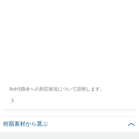
RoHS指令への対応状況について説明します。
樹脂素材から選ぶ
PEEK
PSU
PBT
PPS
PVDF
PCT-G
PAI
PA6C
UHMWPE
PI
PA6/PA66
PP
PEI
POM