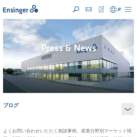
お問い合わせリスト ({{productCount}} 件の素材)
開く
ホ
ウ
JP
ー
ォ
ム
ッ
チ
リ
ス
ト
Press & News
を
開
く
ブログ
よくお問い合わせいただく相談事例、産業分野別マーケット情