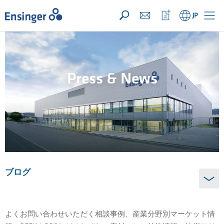
お問い合わせリスト ({{productCount}} 件の素材)
開く
ホ
ウ
JP
ー
ォ
ム
ッ
チ
リ
ス
ト
Press & News
を
開
く
ブログ
よくお問い合わせいただく相談事例、産業分野別マーケット情