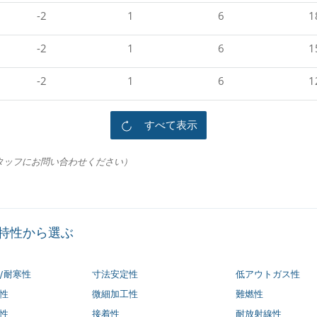
-2
1
6
1
-2
1
6
1
-2
1
6
1
すべて表示
タッフにお問い合わせください）
特性から選ぶ
/耐寒性
寸法安定性
低アウトガス性
性
微細加工性
難燃性
性
接着性
耐放射線性