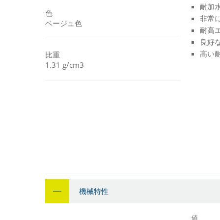
耐加
色
非常
ベージュ色
耐高エ
良好
高い
比重
1.31 g/cm3
機械特性
値