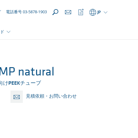
開く
ウ
グ
電話番号 03-5878-1903
JP
ォ
ッ
チ
ド
リ
ス
ト
を
開
く
MP natural
向けPEEKチューブ
見積依頼・お問い合わせ