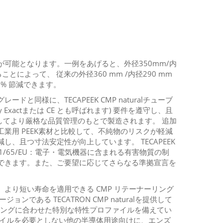
可能となります。一例をあげると、外径350mm/内
とによって、 従来の外径360 mm /内径290 mm
% 節減できます。
と同様に、TECAPEEK CMP naturalチューブ
Copy Exactまたは CE とも呼ばれます) 要件を遵守し、且
比較してより厳格な品質管理のもとで製造されます。 追加
業用 PEEK素材と比較して、不純物のリスクが軽減
、且つ寸法安定性が向上しています。 TECAPEEK
（2011/65/EU：電子・電気機器に含まれる有害物質の制
できます。また、ご要望に応じてさらなる準拠宣言を
より短い寿命を適用できる CMP リテーナーリング
ョンである TECATRON CMP naturalを提供して
リングに合わせた特別な特性プロファイルを備えてい
ァイルを必要としない他の半導体用途向けに、エンズ