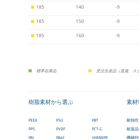
185
140
-9
185
150
-9
185
160
-9
標準在庫品
受注生産品（直接、ス
樹脂素材から選ぶ
素材
PEEK
PSU
PBT
耐熱性
PPS
PVDF
PCT-G
耐薬品
PAI
PA6C
UHMWPE
機械特