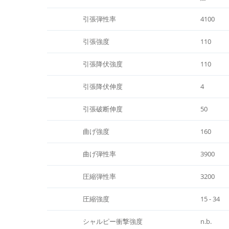
引張弾性率
4100
引張強度
110
引張降伏強度
110
引張降伏伸度
4
引張破断伸度
50
曲げ強度
160
曲げ弾性率
3900
圧縮弾性率
3200
圧縮強度
15 - 34
シャルピー衝撃強度
n.b.