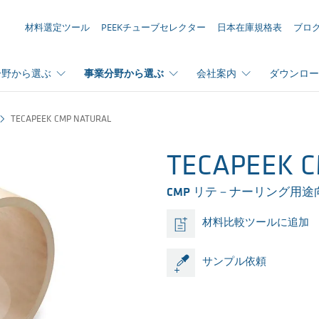
お問い合わせリスト ({{productCount}} 件の素材)
材料選定ツール
PEEKチューブセレクター
日本在庫規格表
ブロ
分野から選ぶ
事業分野から選ぶ
会社案内
ダウンロー
TECAPEEK CMP NATURAL
TECAPEEK C
CMP リテ－ナーリング用途
材料比較ツールに追加
サンプル依頼