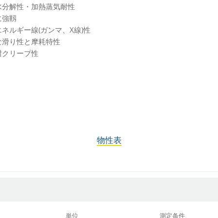
水分解性・加熱蒸気耐性
に強靱
ネルギー線(ガンマ、X線)性
な滑り性と摩耗特性
耐クリープ性
物性表
単位
測定条件