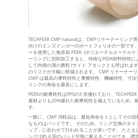
TECAPEEK CMP naturalは、CMPリテーナー
向けのエンズインガーのポートフォリオの一部です。これは
ーを使用した無添加 PEEK (ポリエーテルエーテルケト
ーリングに切削加工すると、特殊なPEEK材料特性によ
して内側の溝の磨耗 (サイド アタックとも呼ばれます
のリスクが大幅に軽減されます。 CMP リテーナーリン
CMP は最高の摩耗特性と摩擦特性、機械特性、寸
リングの寿命を最長にします。
PEEKの耐摩耗性はPPSの3 倍優れており、TECAPEEK C
素材よりも20%優れた耐摩耗性を備えているため、
す。
一般に、CMP 消耗品は、最短寿命を１としてその
なものはパッドです。 そのため、リング交換のタイ
ップ」に合わせて行われることが多いです。 たとえば
ングは約 4 回のパッド交換に耐えることができ、標準の 