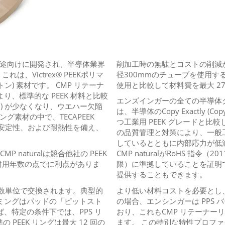
リング用途向けに開発され、半導体業界
削加工時の無駄とコストの削減が
、Victrex® PEEKポリマ
径300mmのチューブを使用するこ
ン) 素材です。 CMP リテーナ
使用と比較して材料費を最大 27
り、標準的な PEEK 材料と比較
エンズインガーの全ての半導体グレード
) が少なくなり、ウエハー欠陥
は、半導体のCopy Exactly (
グ素材の中で、TECAPEEK
つ工業用 PEEK グレードと
法安定性、および耐熱性を備え、
の品質管理と対策により、一般工
しているとともに内部応力が低減し
MP naturalは競合他社の PEEK
CMP naturalがRoHS 指令
耐用年数の点でに利点がありま
限）に準拠していることを証明
提供することもできます。
倍数単位で交換されます。典型的
より低い材料コストを必要とし、
ミングはパッドの「ピットスト
の場合、エンシンガーは PPS バージ
、特定の条件下では、PPS リ
おり、これもCMP リテーナー
PEEK リングは最大 12 回の
ます。 この特別な特性プロフ