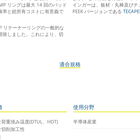
MP リングは最大 14 回のパッド
インガーは、板材・丸棒及びチ
換率と総所有コストに有意義で
PEEK バージョンである
TECAPEE
P リテーナーリングの一般的な
開発しました。これにより、切
適合規格
徴
使用分野
荷重撓み温度(DTUL、HDT)
半導体産業
な切削加工性
性