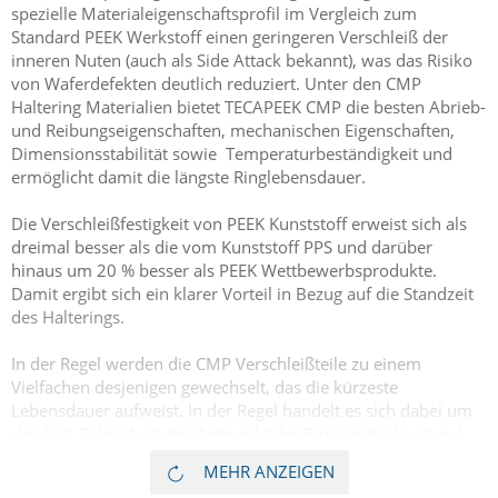
spezielle Materialeigenschaftsprofil im Vergleich zum
Standard PEEK Werkstoff einen geringeren Verschleiß der
inneren Nuten (auch als Side Attack bekannt), was das Risiko
von Waferdefekten deutlich reduziert. Unter den CMP
Haltering Materialien bietet TECAPEEK CMP die besten Abrieb-
und Reibungseigenschaften, mechanischen Eigenschaften,
Dimensionsstabilität sowie Temperaturbeständigkeit und
ermöglicht damit die längste Ringlebensdauer.
Die Verschleißfestigkeit von PEEK Kunststoff erweist sich als
dreimal besser als die vom Kunststoff PPS und darüber
hinaus um 20 % besser als PEEK Wettbewerbsprodukte.
Damit ergibt sich ein klarer Vorteil in Bezug auf die Standzeit
des Halterings.
In der Regel werden die CMP Verschleißteile zu einem
Vielfachen desjenigen gewechselt, das die kürzeste
Lebensdauer aufweist. In der Regel handelt es sich dabei um
das Pad. Folglich ist der Zeitpunkt des Ringwechsels oft auf
den "Boxenstopp" des Pads abgestimmt. Beispielsweise kann
MEHR ANZEIGEN
ein PPS Ring unter bestimmten Bedingungen etwa vier