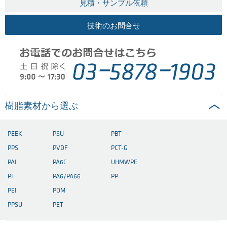
見積・サンプル依頼
技術のお問合せ
樹脂素材から選ぶ
PEEK
PSU
PBT
PPS
PVDF
PCT-G
PAI
PA6C
UHMWPE
PI
PA6/PA66
PP
PEI
POM
PPSU
PET