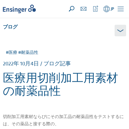
お問い合わせリスト ({{productCount}} 件の素材)
開く
ホ
ウ
JP
ー
ォ
ム
ッ
チ
ブログ
リ
ス
ト
を
開
#医療 #耐薬品性
く
2022年 10月4日 / ブログ記事
医療用切削加工用素材
の耐薬品性
切削加工用素材ならびにその加工品の耐薬品性をテストするに
は、その薬品と接する際の、