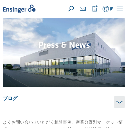
お問い合わせリスト ({{productCount}} 件の素材)
開く
ホ
ウ
JP
ー
ォ
ム
ッ
チ
リ
ス
ト
Press & News
を
開
く
ブログ
よくお問い合わせいただく相談事例、産業分野別マーケット情