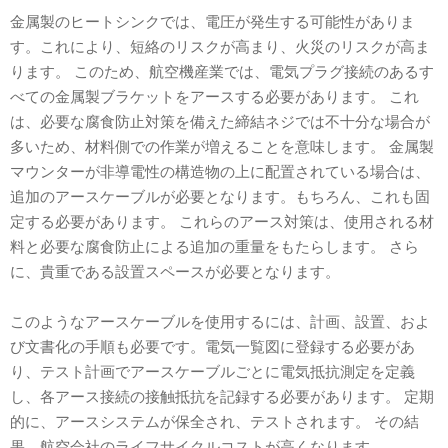
金属製のヒートシンクでは、電圧が発生する可能性がありま
す。これにより、短絡のリスクが高まり、火災のリスクが高ま
ります。 このため、航空機産業では、電気プラグ接続のあるす
べての金属製ブラケットをアースする必要があります。 これ
は、必要な腐食防止対策を備えた締結ネジでは不十分な場合が
多いため、材料側での作業が増えることを意味します。 金属製
マウンターが非導電性の構造物の上に配置されている場合は、
追加のアースケーブルが必要となります。もちろん、これも固
定する必要があります。 これらのアース対策は、使用される材
料と必要な腐食防止による追加の重量をもたらします。 さら
に、貴重である設置スペースが必要となります。
このようなアースケーブルを使用するには、計画、設置、およ
び文書化の手順も必要です。電気一覧図に登録する必要があ
り、テスト計画でアースケーブルごとに電気抵抗測定を定義
し、各アース接続の接触抵抗を記録する必要があります。 定期
的に、アースシステムが保全され、テストされます。 その結
果、航空会社のライフサイクルコストが高くなります。