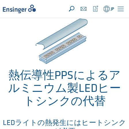
お問い合わせリスト ({{productCount}} 件の素材)
開く
ホ
ウ
JP
ー
ォ
ム
ッ
チ
リ
ス
ト
を
開
く
熱伝導性PPSによるア
ルミニウム製LEDヒー
トシンクの代替
LEDライトの熱発生にはヒートシンク