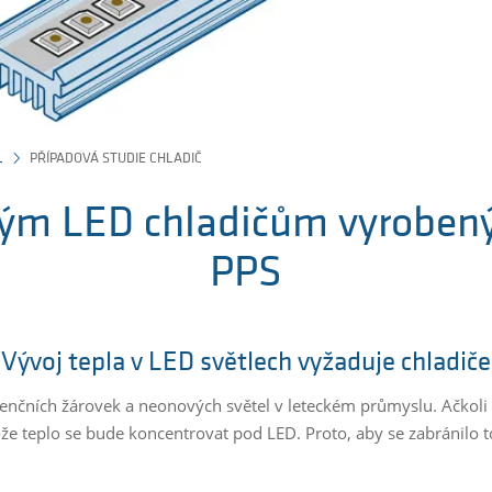
L
PŘÍPADOVÁ STUDIE CHLADIČ
ovým LED chladičům vyroben
PPS
Vývoj tepla v LED světlech vyžaduje chladiče
onvenčních žárovek a neonových světel v leteckém průmyslu. Ačko
ože teplo se bude koncentrovat pod LED. Proto, aby se zabránilo