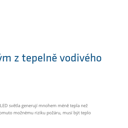
ým z tepelně vodivého
li LED světla generují mnohem méně tepla než
 tomuto možnému riziku požáru, musí být teplo