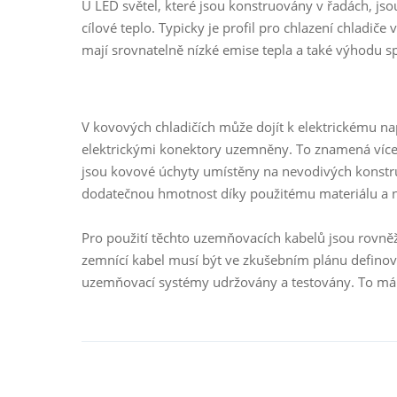
U LED světel, které jsou konstruovány v řadách, j
cílové teplo. Typicky je profil pro chlazení chladi
mají srovnatelně nízké emise tepla a také výhodu sp
V kovových chladičích může dojít k elektrickému nap
elektrickými konektory uzemněny. To znamená více 
jsou kovové úchyty umístěny na nevodivých konstruk
dodatečnou hmotnost díky použitému materiálu a ne
Pro použití těchto uzemňovacích kabelů jsou rovně
zemnící kabel musí být ve zkušebním plánu defino
uzemňovací systémy udržovány a testovány. To má z