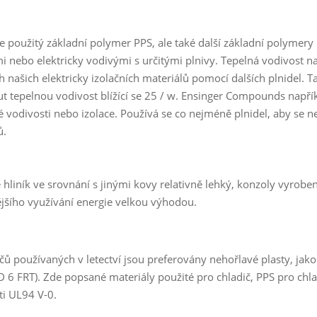
e použitý základní polymer PPS, ale také další základní polymer
mi nebo elektricky vodivými s určitými plnivy. Tepelná vodivost 
h našich elektricky izolačních materiálů pomocí dalších plnidel. T
t tepelnou vodivost blížící se 25 / w. Ensinger Compounds napřík
é vodivosti nebo izolace. Používá se co nejméně plnidel, aby se ne
ů.
 hliník ve srovnání s jinými kovy relativně lehký, konzoly vyroben
ějšího využívání energie velkou výhodou.
čů používaných v letectví jsou preferovány nehořlavé plasty, ja
 6 FRT). Zde popsané materiály použité pro chladič, PPS pro chladi
ti UL94 V-0.