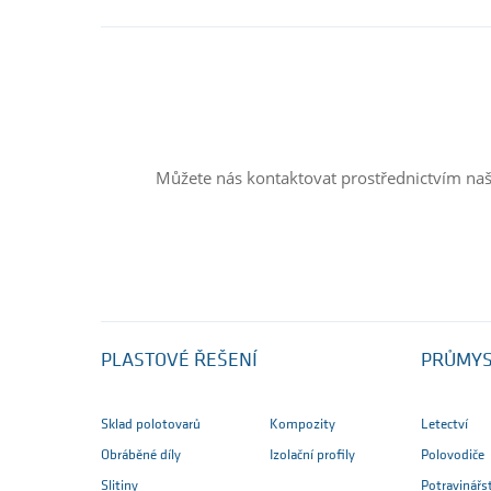
Můžete nás kontaktovat prostřednictvím na
PLASTOVÉ ŘEŠENÍ
PRŮMY
Sklad polotovarů
Kompozity
Letectví
Obráběné díly
Izolační profily
Polovodiče
Slitiny
Potravinářs