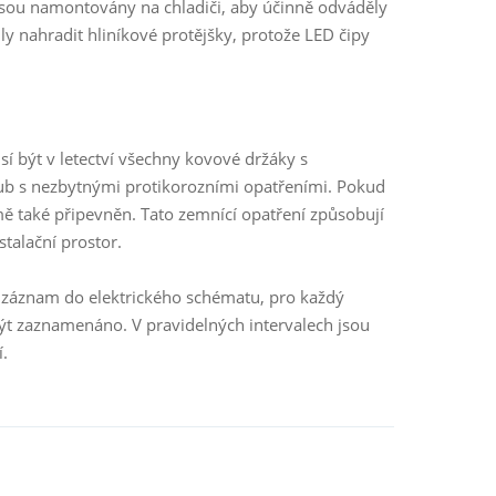
 jsou namontovány na chladiči, aby účinně odváděly
ly nahradit hliníkové protějšky, protože LED čipy
sí být v letectví všechny kovové držáky s
oub s nezbytnými protikorozními opatřeními. Pokud
mě také připevněn. Tato zemnící opatření způsobují
talační prostor.
t záznam do elektrického schématu, pro každý
t zaznamenáno. V pravidelných intervalech jsou
.