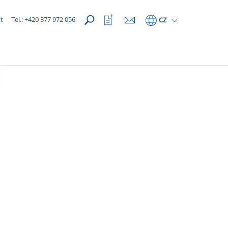
OTEVŘÍT
Otevřít
t
Tel.: +420 377 972 056
CZ
seznam
oblíbených