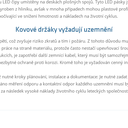
sou LED čipy umístěny na deskách plošných spojů. Tyto LED pásky
če vyroben z hliníku, avšak v mnoha případech mohou plastové profi
očívající ve snížení hmotnosti a nákladech na životní cyklus.
Kovové držáky vyžadují uzemnění
ětí, což zvyšuje riziko zkratů a tím i požáru. Z tohoto důvodu mu
práce na straně materiálu, protože často nestačí upevňovací šr
cích, je zapotřebí další zemnící kabel, který musí být samozřej
zbytné ochraně proti korozi. Kromě toho je vyžadován cenný ins
ž nutné kroky plánování, instalace a dokumentace: Je nutné zada
váno měření odporu a kontaktní odpor každého uzemnění musí bý
a následek vysoké náklady životního cyklu leteckých společností