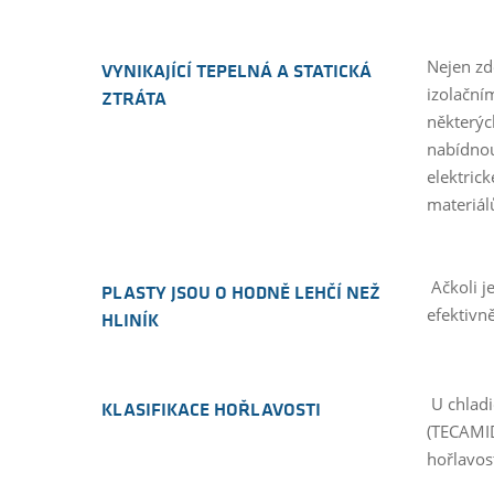
Nejen zd
VYNIKAJÍCÍ TEPELNÁ A STATICKÁ
izolační
ZTRÁTA
některýc
nabídnou
elektrick
materiál
Ačkoli je
PLASTY JSOU O HODNĚ LEHČÍ NEŽ
efektivn
HLINÍK
U chladi
KLASIFIKACE HOŘLAVOSTI
(TECAMID
hořlavos