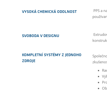
PPS a na
VYSOKÁ CHEMICKÁ ODOLNOST
používan
Extrudov
SVOBODA V DESIGNU
konstruk
KOMPLETNÍ SYSTÉMY Z JEDNOHO
Společno
ZDROJE
zkušenos
Ra
Vý
Pro
Ob