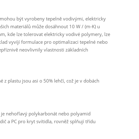
y mohou být vyrobeny tepelně vodivými, elektricky
našich materiálů může dosáhnout 10 W / (m-K) u
am, kde lze tolerovat elektricky vodivé polymery, lze
lad vyvíjí formulace pro optimalizaci tepelné nebo
příznivě neovlivnily vlastnosti základních
é z plastu jsou asi o 50% lehčí, což je v dobách
ko je nehořlavý polykarbonát nebo polyamid
č a PC pro kryt svítidla, rovněž splňují třídu