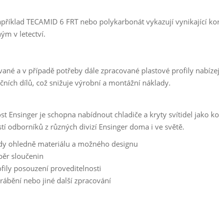
příklad TECAMID 6 FRT nebo polykarbonát vykazují vynikající ko
ým v letectví.
ané a v případě potřeby dále zpracované plastové profily nabíz
čních dílů, což snižuje výrobní a montážní náklady.
st Ensinger je schopna nabídnout chladiče a kryty svítidel jako 
tí odborníků z různých divizí Ensinger doma i ve světě.
dy ohledně materiálu a možného designu
běr sloučenin
fily posouzení proveditelnosti
rábění nebo jiné další zpracování