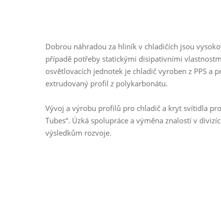
Dobrou náhradou za hliník v chladičích jsou vysoko
případě potřeby statickými disipativními vlastnost
osvětlovacích jednotek je chladič vyroben z PPS a pr
extrudovaný profil z polykarbonátu.
Vývoj a výrobu profilů pro chladič a kryt svítidla pr
Tubes“. Úzká spolupráce a výměna znalostí v divizí
výsledkům rozvoje.