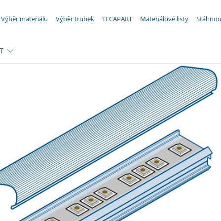
VAŠE POPTÁVKA ({{productCount}} Produkty)
Výběr materiálu
Výběr trubek
TECAPART
Materiálové listy
Stáhnou
T