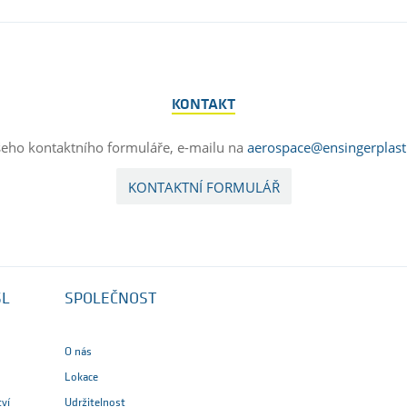
KONTAKT
šeho kontaktního formuláře, e-mailu na
aerospace@ensingerplast
KONTAKTNÍ FORMULÁŘ
SL
SPOLEČNOST
O nás
Lokace
tví
Udržitelnost