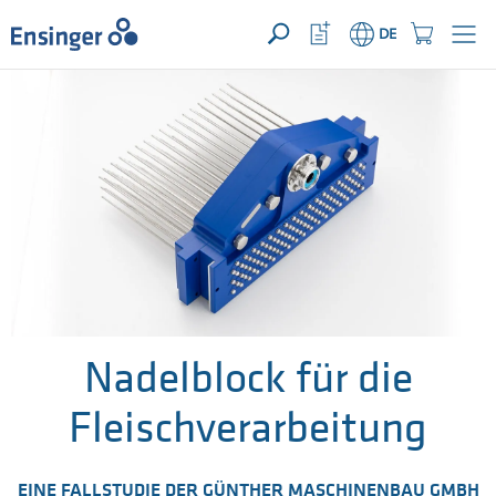
IHRE ANFRAGE ({{productCount}} Produkte)
ÖFFNEN
Startseite
Watchlist
Einkaufswage
DE
Button
Button
Wie
können
wir
Ihnen
helfen?
Nadelblock für die
Fleischverarbeitung
EINE FALLSTUDIE DER GÜNTHER MASCHINENBAU GMBH