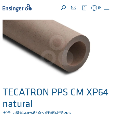
お問い合わせリスト ({{productCount}} 件の素材)
開く
ホ
ウ
JP
ー
ォ
ム
ッ
チ
リ
ス
ト
を
開
く
TECATRON PPS CM XP64
natural
ガラス繊維40%配合の圧縮成形PPS