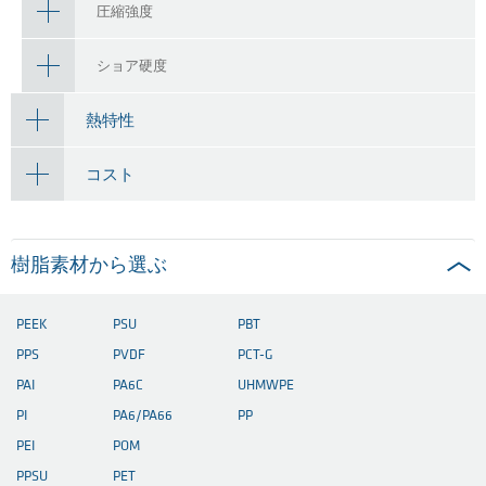
圧縮強度
ショア硬度
熱特性
コスト
樹脂素材から選ぶ
PEEK
PSU
PBT
PPS
PVDF
PCT-G
PAI
PA6C
UHMWPE
PI
PA6/PA66
PP
PEI
POM
PPSU
PET