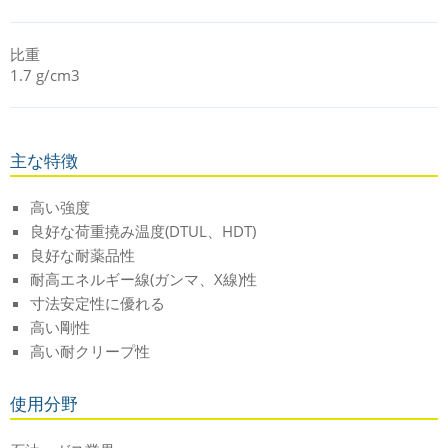
比重
1.7 g/cm3
主な特徴
高い強度
良好な荷重撓み温度(DTUL、HDT)
良好な耐薬品性
耐高エネルギー線(ガンマ、X線)性
寸法安定性に優れる
高い剛性
高い耐クリープ性
使用分野