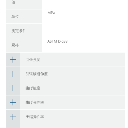
値
MPa
単位
測定条件
ASTM D 638
規格
引張強度
引張破断伸度
曲げ強度
曲げ弾性率
圧縮弾性率