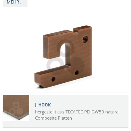
Kosteneffizienz im Fahrwerk
Das Fahrwerk eines Flugzeugs stützt bei der Landung und
beim Bodenbetrieb das gesamte Gewicht eines Flugzeugs.
Alle beweglichen Stangen und Stäbe im Fahrwerk
müssen geschmiert werden, um einen sicheren Betrieb zu
gewährleisten. Alle beweglichen Stangen und Stäbe werden
über den Schmiererstopfen mit Schmiermittel versorgt. Dieser
Stopfen wird aus TECAFORM AD (POM-H) von Ensinger
hergestellt.
MEHR ...