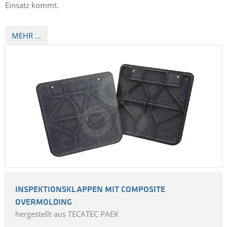
Strukturelles Flügelbauteil für ein
Kleinflugzeug
Strukturelle Flugzeugteile gehören zu den
höchstbeanspruchten Bauteilen, denn Flugzeuge verbringen
jede mögliche Minute in der Luft, und jedes Bauteil muss stets
einwandfrei funktionieren. Darüber hinaus zählt in der
Luftfahrt jedes Gramm: Überflüssiges Gewicht verbraucht
Treibstoff und schränkt die Zuladung ein. Zu diesen Teilen
zählt auch die «Winglet-Struktur», die an der Flügelspitze von
Kleinflugzeugen oder unmanned aerial vehicles (UAV) zum
Einsatz kommt.
MEHR ...