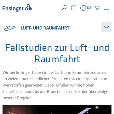
IHRE ANFRAGE ({{productCount}} Produkte)
ÖFFNEN
Startseite
Watchlist
Einkaufswage
DE
Button
Button
Wie
können
LUFT- UND RAUMFAHRT
wir
Ihnen
helfen?
Fallstudien zur Luft- und
Raumfahrt
Wir bei Ensinger haben in der Luft- und Raumfahrtindustrie
an vielen unterschiedlichen Projekten mit einer Vielzahl von
Werkstoffen gearbeitet. Dabei erfüllen wir die hohen
Sicherheitsstandards der Branche. Lesen Sie hier über einige
unserer Projekte.