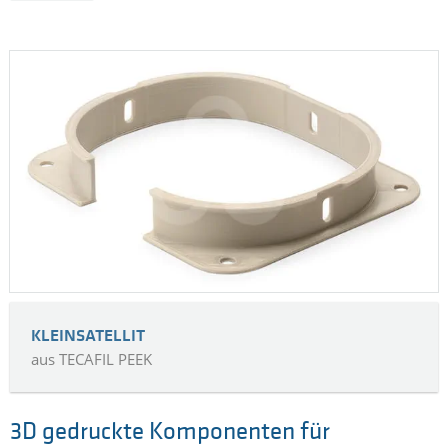
thermisch leitfähigem PPS
LED-Chips müssen auf Kühlkörpern aufgebracht werden –
diese bestehen oft aus Aluminium. Die Aluminium-
Kühlkörper können durch Kunststoff-Profile ersetzt werden,
welche das Gewicht reduzieren und die Life Cycle Costs
senken. Außerdem brauchen sie keinen Korrossionsschutz
und müssen nicht geerdet werden.
MEHR ...