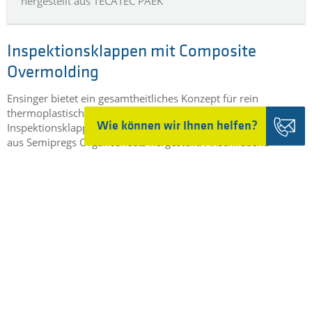
hergestellt aus TECATEC PAEK
Inspektionsklappen mit Composite
Overmolding
Ensinger bietet ein gesamtheitliches Konzept für rein
thermoplastische Composite-Leichtbauteile wie
Wie können wir Ihnen helfen?
Inspektionsklappen: Mittels einer Doppelbandpresse werden
aus Semipregs Organosheets hergestellt. Anschließend
werden diese Organosheets erneut erhitzt, in ein
Spritzgusswerkzeug überführt und dort umgeformt,
rekonsolidiert und funktionalisiert. Somit können Materialien,
die aus der gleichen Polymerfamilie stammen miteinander
kombiniert werden.
MEHR ...