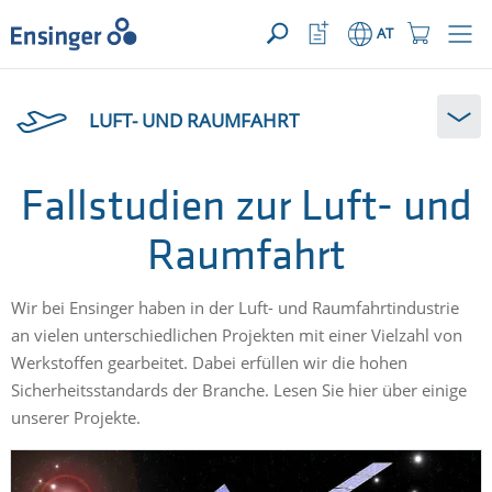
IHRE ANFRAGE ({{productCount}} Produkte)
ÖFFNEN
home_logo_aria
meta_navi_watchlist_icon_ari
meta_navi_sh
AT
Wie
können
LUFT- UND RAUMFAHRT
wir
Ihnen
helfen?
Fallstudien zur Luft- und
Raumfahrt
Wir bei Ensinger haben in der Luft- und Raumfahrtindustrie
an vielen unterschiedlichen Projekten mit einer Vielzahl von
Werkstoffen gearbeitet. Dabei erfüllen wir die hohen
Sicherheitsstandards der Branche. Lesen Sie hier über einige
unserer Projekte.