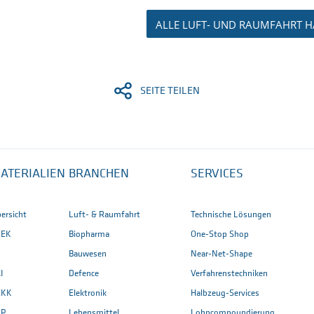
ALLE LUFT- UND RAUMFAHRT 
SEITE TEILEN
ATERIALIEN
BRANCHEN
SERVICES
ersicht
Luft- & Raumfahrt
Technische Lösungen
EEK
Biopharma
One-Stop Shop
Bauwesen
Near-Net-Shape
I
Defence
Verfahrenstechniken
EKK
Elektronik
Halbzeug-Services
CP
Lebensmittel
Lohncompoundierung