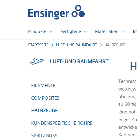
home_logo_aria
Produkte
Fertigteile
Materialien
B
Wie
STARTSEITE
LUFT- UND RAUMFAHRT
HALBZEUGE
können
wir
LUFT- UND RAUMFAHRT
Ihnen
H
helfen?
Technisc
FILAMENTE
wettbewe
überzeug
COMPOSITES
zu 60 %)
HALBZEUGE
eine hoh
enger Zu
KUNDENSPEZIFISCHE ROHRE
entwicke
Kabinena
SPRITZGUSS