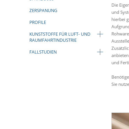
Die Eige
ZERSPANUNG
und Syst
hierbei 
PROFILE
Aufgrund
Rohwaren
KUNSTSTOFFE FÜR LUFT- UND
RAUMFAHRTINDUSTRIE
Ausstell
Zusätzli
FALLSTUDIEN
anbieten
und Fert
Benötige
Sie nutz