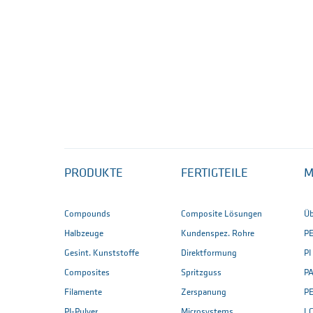
PRODUKTE
FERTIGTEILE
M
Compounds
Composite Lösungen
Üb
Halbzeuge
Kundenspez. Rohre
P
Gesint. Kunststoffe
Direktformung
PI
Composites
Spritzguss
PA
Filamente
Zerspanung
P
PI-Pulver
Microsystems
L