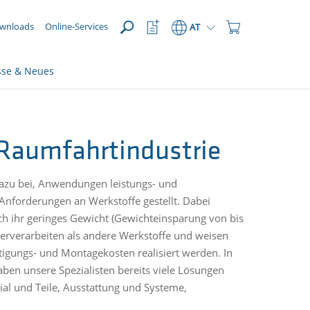
ÖFFNEN
meta_navi_watchlist_icon_aria
meta_navi_shopping_
wnloads
Online-Services
AT
sse & Neues
 Raumfahrtindustrie
 dazu bei, Anwendungen leistungs- und
nforderungen an Werkstoffe gestellt. Dabei
h ihr geringes Gewicht (Gewichteinsparung von bis
terverarbeiten als andere Werkstoffe und weisen
rtigungs- und Montagekosten realisiert werden. In
en unsere Spezialisten bereits viele Lösungen
al und Teile, Ausstattung und Systeme,