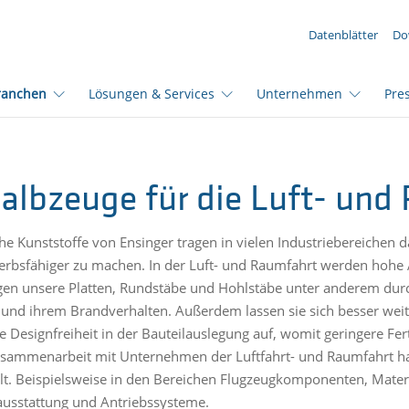
IHRE ANFRAGE ({{productCount}} Produkte)
Datenblätter
Do
ranchen
Lösungen & Services
Unternehmen
Pre
albzeuge für die Luft- und
he Kunststoffe von Ensinger tragen in vielen Industriebereichen
rbsfähiger zu machen. In der Luft- und Raumfahrt werden hohe A
en unsere Platten, Rundstäbe und Hohlstäbe unter anderem durc
 und ihrem Brandverhalten. Außerdem lassen sie sich besser wei
e Designfreiheit in der Bauteilauslegung auf, womit geringere Fe
sammenarbeit mit Unternehmen der Luftfahrt- und Raumfahrt hab
lt. Beispielsweise in den Bereichen Flugzeugkomponenten, Materi
usstattung und Antriebssysteme.