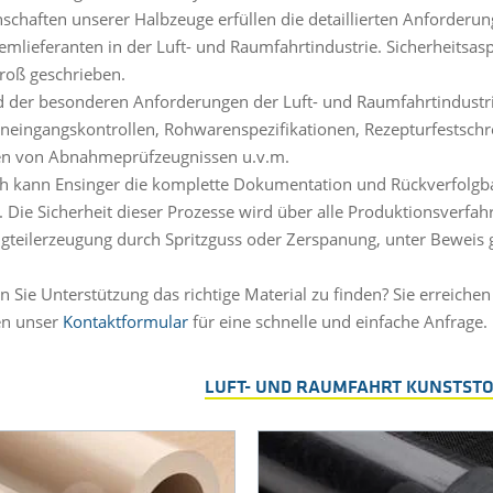
nschaften unserer Halbzeuge erfüllen die detaillierten Anforder
emlieferanten in der Luft- und Raumfahrtindustrie. Sicherheitsa
groß geschrieben.
 der besonderen Anforderungen der Luft- und Raumfahrtindustr
eingangskontrollen, Rohwarenspezifikationen, Rezepturfestschrei
en von Abnahmeprüfzeugnissen u.v.m.
ch kann Ensinger die komplette Dokumentation und Rückverfolgbar
. Die Sicherheit dieser Prozesse wird über alle Produktionsverf
igteilerzeugung durch Spritzguss oder Zerspanung, unter Beweis g
n Sie Unterstützung das richtige Material zu finden? Sie erreiche
en unser
Kontaktformular
für eine schnelle und einfache Anfrage.
LUFT- UND RAUMFAHRT KUNSTST