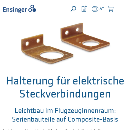
IHRE ANFRAGE ({{productCount}} Produkte)
ÖFFNEN
home_logo_aria
meta_navi_watchlist_icon_ari
meta_navi_sh
AT
Wie
können
wir
Ihnen
helfen?
Halterung für elektrische
Steckverbindungen
Leichtbau im Flugzeuginnenraum:
Serienbauteile auf Composite-Basis