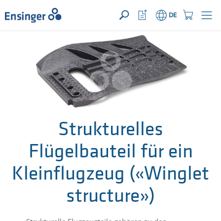
IHRE ANFRAGE ({{productCount}} Produkte)
ÖFFNEN
Startseite
Watchlist
Einkaufswage
DE
Button
Button
Wie
können
wir
Ihnen
helfen?
Strukturelles
Flügelbauteil für ein
Kleinflugzeug («Winglet
structure»)