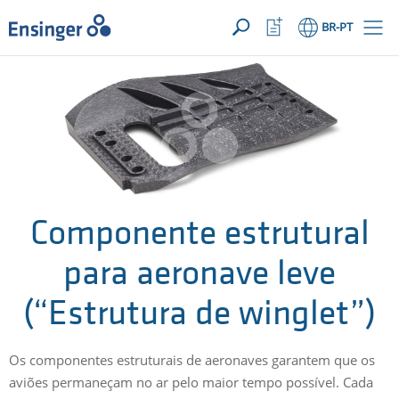
SUA SOLICITAÇÃO ({{productCount}} Products)
ABRIR
Início
Abrir
BR
-PT
lista
de
Em
favoritos
que
podemos
ajudá-
lo?
Componente estrutural
para aeronave leve
(“Estrutura de winglet”)
Os componentes estruturais de aeronaves garantem que os
aviões permaneçam no ar pelo maior tempo possível. Cada