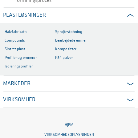
formningsproces
PLASTLØSNINGER
Halvfabrikata
Sprøjtestøbning
Compounds
Bearbejdede emner
Sintret plast
Kompositter
Profiler og emnerør
P84 pulver
Isoleringsprofiler
MARKEDER
VIRKSOMHED
HJEM
VIRKSOMHEDSOPLYSNINGER