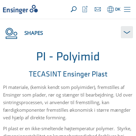
Din forespørgsel ({{productCount}} Produkter
Åbn
Hjem
Åbn
DK
favoritliste
SHAPES
PI - Polyimid
TECASINT Ensinger Plast
PI materiale, (kemisk kendt som polyimider), fremstilles af
Ensinger som plader, rør og stænger til bearbejdning. Ud over
sintringsprocessen, vi anvender til fremstilling, kan
færdigkomponenter fremstilles økonomisk i større mængder
ved hjælp af direkte formning.
PI plast er en ikke-smeltende højtemperatur polymer. Styrke,
dimensionsstabilitet og krympebestandighed forbliver høj