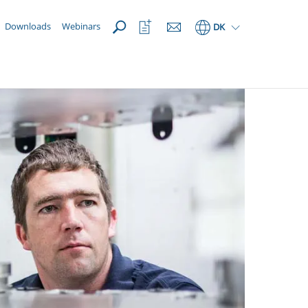
Åbn
Åbn
Downloads
Webinars
DK
favoritliste