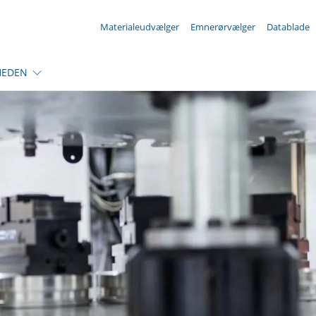
Din forespørgsel ({{productCount}} Produkter
Materialeudvælger
Emnerørvælger
Datablade
HEDEN