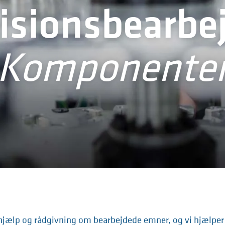
isionsbearbe
Komponente
hjælp og rådgivning om bearbejdede emner, og vi hjælper 