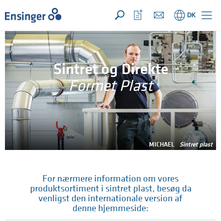
Din forespørgsel ({{productCount}} Produkter
Åbn
Hjem
Åbn
DK
favoritliste
Sintret og Direkte
Formet Plast
MICHAEL
Sintret plast
For nærmere information om vores
produktsortiment i sintret plast, besøg da
venligst den internationale version af
denne hjemmeside: