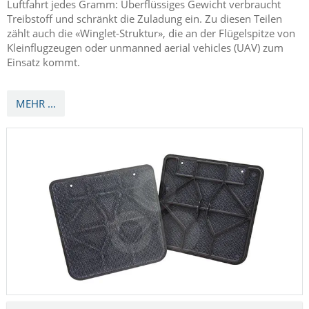
hergestellt aus TECATEC PPS CW50 black
Composite Platten
Strukturelles Flügelbauteil für ein
Kleinflugzeug
Strukturelle Flugzeugteile gehören zu den
höchstbeanspruchten Bauteilen, denn Flugzeuge verbringen
jede mögliche Minute in der Luft, und jedes Bauteil muss stets
einwandfrei funktionieren. Darüber hinaus zählt in der
Luftfahrt jedes Gramm: Überflüssiges Gewicht verbraucht
Treibstoff und schränkt die Zuladung ein. Zu diesen Teilen
zählt auch die «Winglet-Struktur», die an der Flügelspitze von
Kleinflugzeugen oder unmanned aerial vehicles (UAV) zum
Einsatz kommt.
MEHR ...