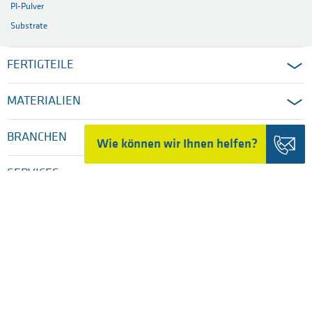
PRODUKTE
Compounds
Halbzeuge
Gesint. Kunststoffe
Composites
Wie können wir Ihnen helfen?
Filamente
PI-Pulver
Substrate
FERTIGTEILE
MATERIALIEN
BRANCHEN