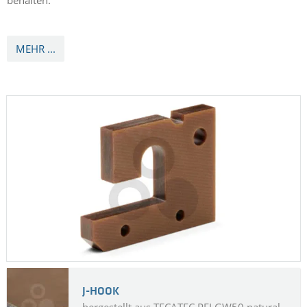
behalten.
MEHR ...
J-HOOK
hergestellt aus TECATEC PEI GW50 natural