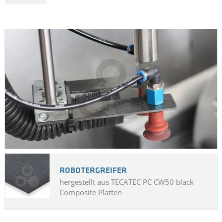
Ensinger bietet ein gesamtheitliches Konzept für rein
thermoplastische Composite-Leichtbauteile wie
Inspektionsklappen: Mittels einer Doppelbandpresse werden
aus Semipregs Organosheets hergestellt. Anschließend
werden diese Organosheets erneut erhitzt, in ein
Spritzgusswerkzeug überführt und dort umgeformt,
rekonsolidiert und funktionalisiert. Somit können Materialien,
die aus der gleichen Polymerfamilie stammen miteinander
kombiniert werden.
MEHR ...