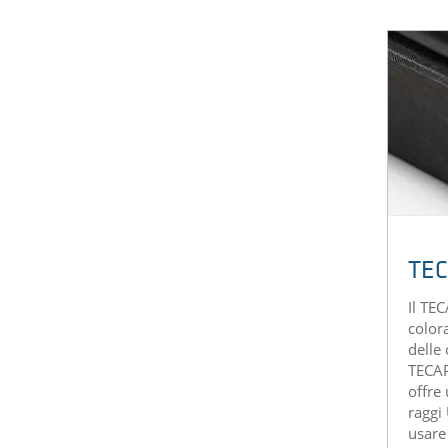
TEC
Il TE
color
delle
TECAP
offre
raggi
usare 