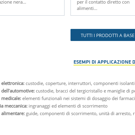
azione nera...
per il contatto diretto con
alimenti...
TUTTI I PRODOTTI A BASE
ESEMPI DI APPLICAZIONE D
 elettronica:
custodie, coperture, interruttori, componenti isolant
a dell’automotive:
custodie, bracci del tergicristallo e maniglie di p
a medicale:
elementi funzionali nei sistemi di dosaggio dei farmaci
ia meccanica:
ingranaggi ed elementi di scorrimento
a alimentare:
guide, componenti di scorrimento, unità di arresto, ru