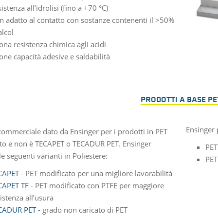
istenza all’idrolisi (fino a +70 °C)
n adatto al contatto con sostanze contenenti il >50%
alcol
na resistenza chimica agli acidi
ne capacità adesive e saldabilità
PRODOTTI A BASE PE
Ensinger 
commerciale dato da Ensinger per i prodotti in PET
to e non è TECAPET o TECADUR PET. Ensinger
PET
le seguenti varianti in Poliestere:
PET 
CAPET
- PET modificato per una migliore lavorabilità
CAPET TF
- PET modificato con PTFE per maggiore
istenza all’usura
CADUR PET
- grado non caricato di PET