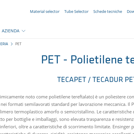
LA TUA RICHIESTA ({{productCount}} Prodotti)
Material selector
Tube Selector
Schede tecniche
Dow
AZIENDA
NERIA
PET
PET - Polietilene t
TECAPET / TECADUR PET
chimicamente noto come polietilene tereftalato) è un poliestere co
 nei formati semilavorati standard per lavorazione meccanica. Il 
imero termoplastico amorfo o semicristallino. Le caratteristiche 
to per bottiglie e imballaggi, sono elevata trasparenza e resisten
inferiori, oltre a caratteristiche di scorrimento limitate. Ensinge
aratteristiche di durezza, rigidità, resistenza meccanica eccellent