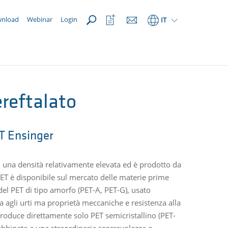
APRI
Apri
nload
Webinar
Login
IT
la
lista
dei
preferiti
ereftalato
 Ensinger
n una densità relativamente elevata ed è prodotto da
PET è disponibile sul mercato delle materie prime
del PET di tipo amorfo (PET-A, PET-G), usato
za agli urti ma proprietà meccaniche e resistenza alla
r produce direttamente solo PET semicristallino (PET-
i abbinate a una straordinaria scorrevolezza e