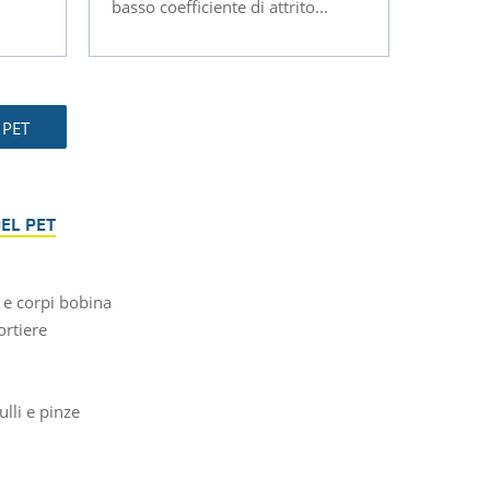
basso coefficiente di attrito...
 PET
EL PET
i e corpi bobina
ortiere
lli e pinze