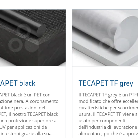
APET black
TECAPET TF grey
CAPET black è un PET con
Il TECAPET TF grey è un PTF
azione nera. A coronamento
modificato che offre eccelle
 ottime prestazioni del
caratteristiche per scorrime
ET, il nostro TECAPET black
usura. Il TECAPET TF viene 
 una protezione superiore ai
usato per componenti
 UV per applicazioni da
dell’industria di lavorazione
in esterni grazie alla sua
alimentare, poiché è appro