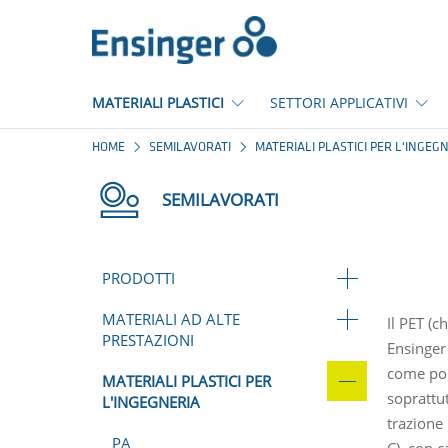
Pagina
iniziale
MATERIALI PLASTICI
SETTORI APPLICATIVI
HOME
SEMILAVORATI
MATERIALI PLASTICI PER L'INGEG
SEMILAVORATI
PRODOTTI
MATERIALI AD ALTE
Il PET (
PRESTAZIONI
Ensinger
come pol
MATERIALI PLASTICI PER
soprattut
L'INGEGNERIA
trazione 
PA
C), con c