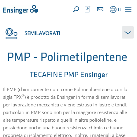
LA TUA RICHIESTA ({{productCount}} Prodotti)
APRI
Pagina
Apri
IT
iniziale
la
lista
dei
preferiti
SEMILAVORATI
PMP - Polimetilpentene
TECAFINE PMP Ensinger
Il PMP (chimicamente noto come Polimetilpentene o con la
®
sigla TPX
) è prodotto da Ensinger in forma di semilavorati
per lavorazione meccanica e viene estruso in lastre e tondi. I
particolari in PMP sono noti per la maggiore resistenza alle
alte temperature rispetto a quelli in altre poliolefine, e
possiedono anche una buona resistenza chimica e buone
proprietà di isolamento elettrico. Inoltre, i materiali a base