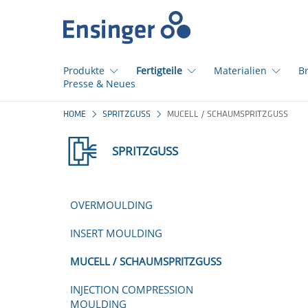
Startseite
Produkte
Fertigteile
Materialien
B
Presse & Neues
Wie
HOME
SPRITZGUSS
MUCELL / SCHAUMSPRITZGUSS
können
wir
SPRITZGUSS
Ihnen
helfen?
OVERMOULDING
INSERT MOULDING
MUCELL / SCHAUMSPRITZGUSS
INJECTION COMPRESSION
MOULDING