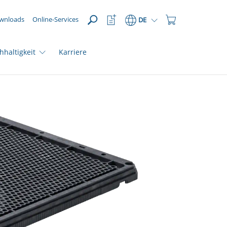
ÖFFNEN
Watchlist
Einkaufswagen
wnloads
Online-Services
DE
Button
Button
hhaltigkeit
Karriere