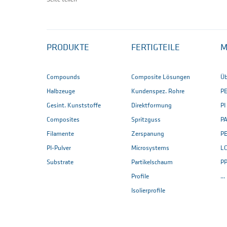
PRODUKTE
FERTIGTEILE
M
Compounds
Composite Lösungen
Üb
Halbzeuge
Kundenspez. Rohre
P
Gesint. Kunststoffe
Direktformung
PI
Composites
Spritzguss
PA
Filamente
Zerspanung
P
PI-Pulver
Microsystems
L
Substrate
Partikelschaum
P
Profile
..
Isolierprofile