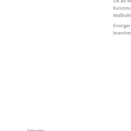
Ob als M
Kunststo
Maßhalti
Ensinger
branchen
Seite teilen