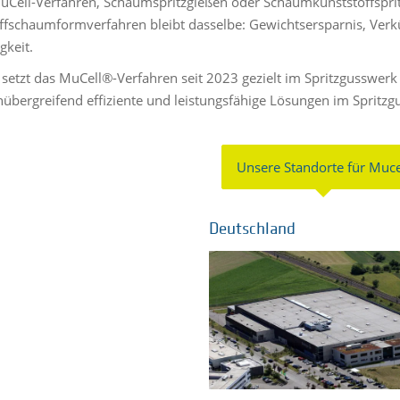
uCell-Verfahren, Schaumspritzgießen oder Schaumkunststoffsprit
ffschaumformverfahren bleibt dasselbe: Gewichtsersparnis, Verk
gkeit.
 setzt das MuCell®-Verfahren seit 2023 gezielt im Spritzgusswer
übergreifend effiziente und leistungsfähige Lösungen im Spritzgu
Unsere Standorte für Muce
Deutschland