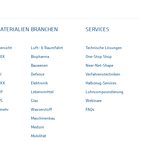
ATERIALIEN
BRANCHEN
SERVICES
ersicht
Luft- & Raumfahrt
Technische Lösungen
EEK
Biopharma
One-Stop Shop
Bauwesen
Near-Net-Shape
I
Defence
Verfahrenstechniken
EKK
Elektronik
Halbzeug-Services
CP
Lebensmittel
Lohncompoundierung
PS
Glas
Webinare
. mehr
Wasserstoff
FAQs
Maschinenbau
Medizin
Mobilität