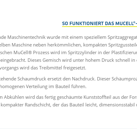
SO FUNKTIONIERT DAS MUCELL
de Maschinentechnik wurde mit einem speziellem Spritzaggregat a
elben Maschine neben herkömmlichen, kompakten Spritzgussteile
ischen MuCell® Prozess wird im Spritzzylinder in der Plastifizierun
eingebracht. Dieses Gemisch wird unter hohem Druck schnell in 
vorgangs wird das Treibmittel freigesetzt.
tehende Schaumdruck ersetzt den Nachdruck. Dieser Schäumprozes
 homogenen Verteilung im Bauteil führen.
 Abkühlen wird das fertig geschäumte Kunststoffteil aus der Fo
 kompakter Randschicht, der das Bauteil leicht, dimensionsstabil