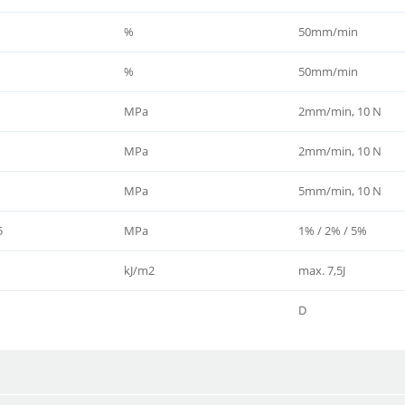
%
50mm/min
%
50mm/min
MPa
2mm/min, 10 N
MPa
2mm/min, 10 N
MPa
5mm/min, 10 N
5
MPa
1% / 2% / 5%
kJ/m2
max. 7,5J
D