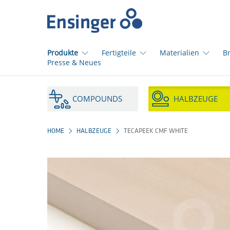
Startseite
Produkte
Fertigteile
Materialien
B
Presse & Neues
Wie
können
COMPOUNDS
HALBZEUGE
wir
Ihnen
helfen?
HOME
HALBZEUGE
TECAPEEK CMF WHITE