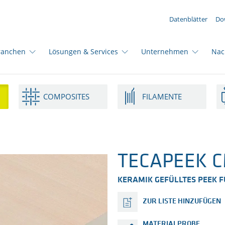
IHRE ANFRAGE ({{productCount}} Produkte)
Datenblätter
Do
ranchen
Lösungen & Services
Unternehmen
Nac
COMPOSITES
FILAMENTE
TECAPEEK C
KERAMIK GEFÜLLTES PEEK 
ZUR LISTE HINZUFÜGEN
MATERIALPROBE