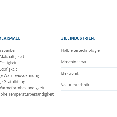
MERKMALE:
ZIELINDUSTRIEN:
erspanbar
Halbleitertechnologie
Maßhaltigkeit
Maschinenbau
Festigkeit
teifigkeit
Elektronik
nge Wärmeausdehnung
ge Gratbildung
Vakuumtechnik
Wärmeformbeständigkeit
hohe Temperaturbeständigkeit