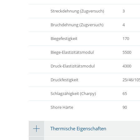
Streckdehnung (Zugversuch)
3
Bruchdehnung (Zugversuch)
4
Biegefestigkeit
170
Biege-Elastizitätsmodul
5500
Druck-Elastizitätsmodul
4300
Druckfestigkeit
25/46/10
Schlagzähigkeit (Charpy)
65
Shore Härte
90
Thermische Eigenschaften