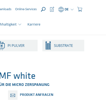
ÖFFNEN
Watchlist
Einkaufswagen
wnloads
Online-Services
DE
Button
Button
hhaltigkeit
Karriere
PI PULVER
SUBSTRATE
MF white
FÜR DIE MICRO ZERSPANUNG
PRODUKT ANFRAGEN