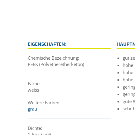
EIGENSCHAFTEN:
HAUPT
Chemische Bezeichnung:
gut z
PEEK (Polyetheretherketon)
hohe 
hohe 
hohe S
Farbe:
geri
weiss
gerin
gute 
Weitere Farben:
sehr 
grau
Dichte:
1,65 g/cm3