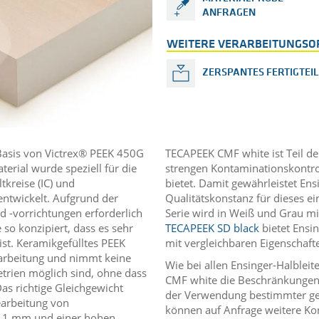
ANFRAGEN
WEITERE VERARBEITUNGSO
ZERSPANTES FERTIGTEIL
Basis von Victrex® PEEK 450G
TECAPEEK CMF white ist Teil des
terial wurde speziell für die
strengen Kontaminationskontrol
tkreise (IC) und
bietet. Damit gewährleistet En
ntwickelt. Aufgrund der
Qualitätskonstanz für dieses ei
d -vorrichtungen erforderlich
Serie wird in Weiß und Grau mi
o konzipiert, dass es sehr
TECAPEEK SD black
bietet Ensin
ist. Keramikgefülltes PEEK
mit vergleichbaren Eigenschafte
arbeitung und nimmt keine
Wie bei allen Ensinger-Halblei
trien möglich sind, ohne dass
CMF white die Beschränkungen
as richtige Gleichgewicht
der Verwendung bestimmter gefäh
earbeitung von
können auf Anfrage weitere Kon
0,1 mm und einer hohen