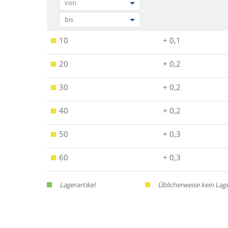
von
bis
10
+ 0,1
20
+ 0,2
30
+ 0,2
40
+ 0,2
50
+ 0,3
60
+ 0,3
Lagerartikel
Üblicherweise kein Lag