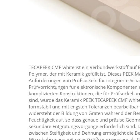
TECAPEEK CMF white ist ein Verbundwerkstoff auf 
Polymer, der mit Keramik gefüllt ist. Dieses PEEK Ma
Anforderungen von Prüfsockeln für integrierte Schal
Prüfvorrichtungen für elektronische Komponenten e
komplizierten Konstruktionen, die für Prüfsockel un
sind, wurde das Keramik PEEK TECAPEEK CMF white s
formstabil und mit engsten Toleranzen bearbeitbar 
widersteht der Bildung von Graten während der Be
Feuchtigkeit auf, so dass genaue und präzise Geome
sekundäre Entgratungsvorgänge erforderlich sind. D
zwischen Steifigkeit und Dehnung ermöglicht die B
Mikrobohrungen mit einer Größe von weniger als 