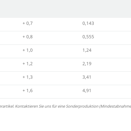
+ 0,7
0,143
+ 0,8
0,555
+ 1,0
1,24
+ 1,2
2,19
+ 1,3
3,41
+ 1,6
4,91
erartikel. Kontaktieren Sie uns für eine Sonderproduktion (Mindestabnahme 