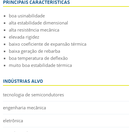
PRINCIPAIS CARACTERÍSTICAS
propriedades comparáveis para micro usinabilidade
melhorada.
boa usinabilidade
Como todos os materiais semicondutores Ensinger, o
alta estabilidade dimensional
TECAPEEK CMF white cumpre com as limitações impostas
alta resistência mecânica
pela Diretiva RoHS 2011/65/EU- Restrição de Substâncias
elevada rigidez
Perigosas em equipamentos elétricos, sendo possível o
fornecimento de declarações adicionais de conformidade
baixo coeficiente de expansão térmica
mediante solicitação.
baixa geração de rebarba
boa temperatura de deflexão
muito boa estabilidade térmica
INDÚSTRIAS ALVO
tecnologia de semicondutores
engenharia mecânica
eletrônica