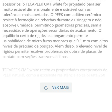
acessórios, o TECAPEEK CMF white foi projetado para ser
muito estável dimensionalmente e usinável com as
tolerâncias mais apertadas. O PEEK com aditivo cerâmico
resiste à formação de rebarbas durante a usinagem e não
absorve umidade, permitindo geometrias precisas, sem a
necessidade de operações secundárias de acabamento. O
equilíbrio certo de rigidez e alongamento permite
usinabilidade de micro furos menores que 0,1 mm com altos
níveis de precisão de posição. Além disso, o elevado nível de
rigidez permite resolver problemas de dobra de placas de
contato com seções transversais finas.
TECAPEEK CMF white retém as propriedades excepcionais do
PEEK natural, como a excelente resistência ao calor (até 260
°C), baixo CLTE, baixa absorção de umidade e alta resistência.
Em comparação com os plásticos reforçados com fibra, o
VER MAIS
TECAPEEK CMF white oferece menor deflexão das
ferramentas de usinagem de furação, permitindo maior
precisão na posição do furo. O menor desgaste da broca em
comparação com os plásticos reforçados com fibras, resulta
em uma vida útil mais longa da mesma, reduzindo os custos