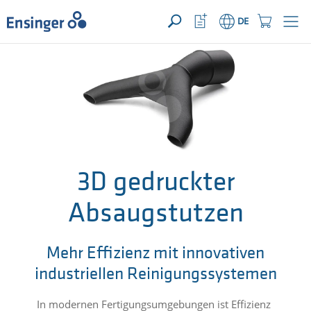
IHRE ANFRAGE ({{productCount}} Produkte)
ÖFFNEN
Startseite
Watchlist
Einkaufswage
DE
Button
Button
Wie
können
wir
Ihnen
helfen?
3D gedruckter
Absaugstutzen
Mehr Effizienz mit innovativen
industriellen Reinigungssystemen
In modernen Fertigungsumgebungen ist Effizienz