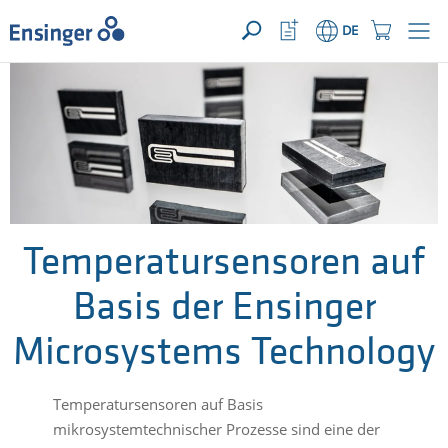
IHRE ANFRAGE ({{productCount}} Produkte)
ÖFFNEN
Startseite
Watchlist
Einkaufswage
DE
Button
Button
Wie
können
wir
Ihnen
helfen?
Temperatursensoren auf
Basis der Ensinger
Microsystems Technology
Temperatursensoren auf Basis
mikrosystemtechnischer Prozesse sind eine der