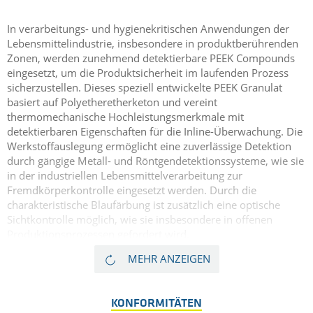
In verarbeitungs- und hygienekritischen Anwendungen der
Lebensmittelindustrie, insbesondere in produktberührenden
Zonen, werden zunehmend detektierbare PEEK Compounds
eingesetzt, um die Produktsicherheit im laufenden Prozess
sicherzustellen. Dieses speziell entwickelte PEEK Granulat
basiert auf Polyetheretherketon und vereint
thermomechanische Hochleistungsmerkmale mit
detektierbaren Eigenschaften für die Inline-Überwachung. Die
Werkstoffauslegung ermöglicht eine zuverlässige Detektion
durch gängige Metall- und Röntgendetektionssysteme, wie sie
in der industriellen Lebensmittelverarbeitung zur
Fremdkörperkontrolle eingesetzt werden. Durch die
charakteristische Blaufärbung ist zusätzlich eine optische
Sichtkontrolle möglich, wie sie insbesondere in offenen
Produktionsprozessen gefordert wird.
TECACOMP PEEK 450 ID blue basiert auf Polyetheretherketon
MEHR ANZEIGEN
(PEEK) und kombiniert eine sehr hohe
Temperaturbeständigkeit mit exzellenter Chemikalien-,
Hydrolyse- und Heißdampfresistenz. Das detektierbare PEEK
KONFORMITÄTEN
Compound ist für den dauerhaften Einsatz bis 260 °C geeignet