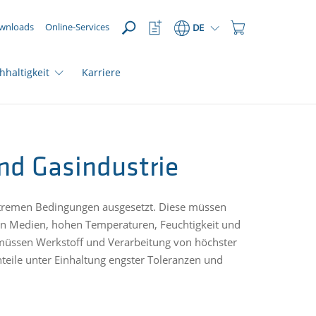
ÖFFNEN
Watchlist
Einkaufswagen
wnloads
Online-Services
DE
Button
Button
hhaltigkeit
Karriere
nd Gasindustrie
 extremen Bedingungen ausgesetzt. Diese müssen
en Medien, hohen Temperaturen, Feuchtigkeit und
müssen Werkstoff und Verarbeitung von höchster
hteile unter Einhaltung engster Toleranzen und