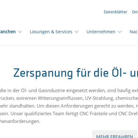
IHRE ANFRAGE ({{productCount}} Produkte)
Datenblätter
Do
ranchen
Lösungen & Services
Unternehmen
Nac
Zerspanung für die Öl- u
 die in der Öl- und Gasindustrie eingesetzt werden, sind häufig
ücken, extremen Witterungseinflüssen, UV-Strahlung, chemisch
ehr standhalten. Um diesen Anforderungen gerecht zu werden, 
 sein. Unser qualifiziertes Team fertigt CNC Frästeile und CNC Dre
chenanforderungen.
MEHR ERFAHREN