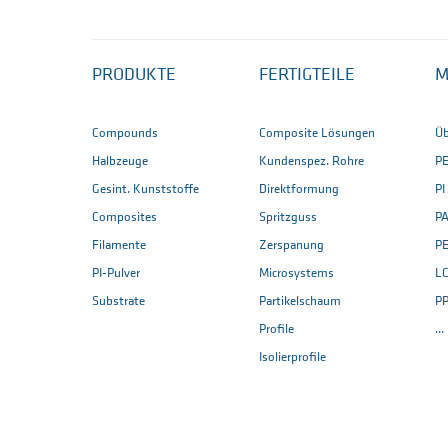
PRODUKTE
FERTIGTEILE
M
Compounds
Composite Lösungen
Üb
Halbzeuge
Kundenspez. Rohre
P
Gesint. Kunststoffe
Direktformung
PI
Composites
Spritzguss
PA
Filamente
Zerspanung
P
PI-Pulver
Microsystems
L
Substrate
Partikelschaum
P
Profile
..
Isolierprofile