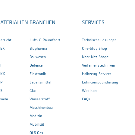
ATERIALIEN
BRANCHEN
SERVICES
ersicht
Luft- & Raumfahrt
Technische Lösungen
EEK
Biopharma
One-Stop Shop
Bauwesen
Near-Net-Shape
I
Defence
Verfahrenstechniken
EKK
Elektronik
Halbzeug-Services
CP
Lebensmittel
Lohncompoundierung
PS
Glas
Webinare
. mehr
Wasserstoff
FAQs
Maschinenbau
Medizin
Mobilität
Öl & Gas