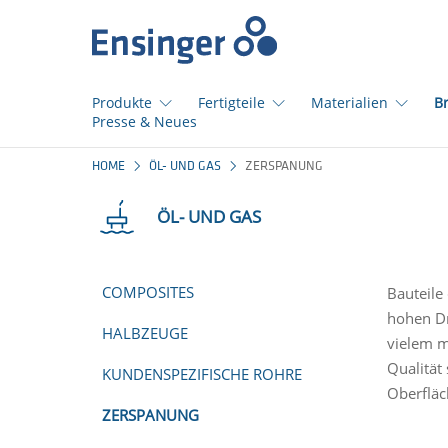
Startseite
Produkte
Fertigteile
Materialien
B
Presse & Neues
Wie
HOME
ÖL- UND GAS
ZERSPANUNG
können
wir
ÖL- UND GAS
Ihnen
helfen?
COMPOSITES
Bauteile
hohen Dr
HALBZEUGE
vielem m
Qualität
KUNDENSPEZIFISCHE ROHRE
Oberflä
ZERSPANUNG