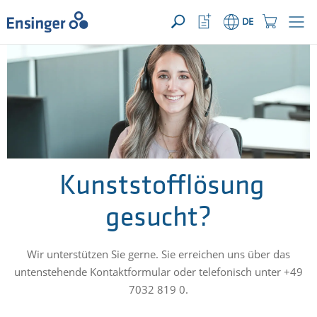
IHRE ANFRAGE ({{productCount}} Produkte)
ÖFFNEN
Startseite
Watchlist
Einkaufswage
DE
Button
Button
Wie
können
wir
Ihnen
helfen?
Kunststofflösung
gesucht?
Wir unterstützen Sie gerne. Sie erreichen uns über das
untenstehende Kontaktformular oder telefonisch unter +49
7032 819 0.