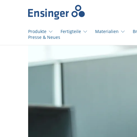
Startseite
Produkte
Fertigteile
Materialien
B
Presse & Neues
Wie
können
wir
Ihnen
helfen?