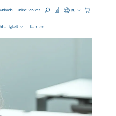
ÖFFNEN
Watchlist
Einkaufswagen
wnloads
Online-Services
DE
Button
Button
hhaltigkeit
Karriere