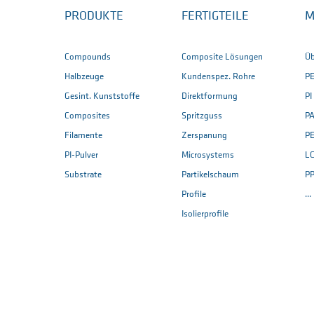
PRODUKTE
FERTIGTEILE
M
Compounds
Composite Lösungen
Üb
Halbzeuge
Kundenspez. Rohre
P
Gesint. Kunststoffe
Direktformung
PI
Composites
Spritzguss
PA
Filamente
Zerspanung
P
PI-Pulver
Microsystems
L
Substrate
Partikelschaum
P
Profile
..
Isolierprofile