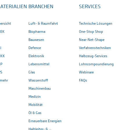
ATERIALIEN
BRANCHEN
SERVICES
ersicht
Luft- & Raumfahrt
Technische Lösungen
EEK
Biopharma
One-Stop Shop
Bauwesen
Near-Net-Shape
I
Defence
Verfahrenstechniken
EKK
Elektronik
Halbzeug-Services
CP
Lebensmittel
Lohncompoundierung
PS
Glas
Webinare
. mehr
Wasserstoff
FAQs
Maschinenbau
Medizin
Mobilität
Öl & Gas
Erneuerbare Energien
Halbleiter- & ...