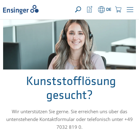
IHRE ANFRAGE ({{productCount}} Produkte)
ÖFFNEN
Startseite
Watchlist
Einkaufswage
DE
Button
Button
Wie
können
wir
Ihnen
helfen?
Kunststofflösung
gesucht?
Wir unterstützen Sie gerne. Sie erreichen uns über das
untenstehende Kontaktformular oder telefonisch unter +49
7032 819 0.