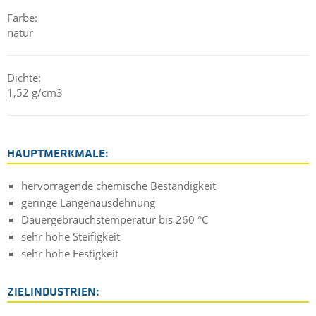
Faserarchitekturen des Verstärkungsgewebes erhältlich. Die
Farbe:
PEEK-Verbundplatten sind von 1 mm bis zu einer maximalen
natur
Dicke von 95 mm erhältlich, ohne dass eine
Mindestbestellmenge erforderlich ist.
Dichte:
Für Anwendungen, die ein medizinisch zertifiziertes Material
1,52 g/cm3
erfordern, bieten wir unser
medical grade TECATEC PEEK MT
CW50 black
.
HAUPTMERKMALE:
hervorragende chemische Beständigkeit
geringe Längenausdehnung
Dauergebrauchstemperatur bis 260 °C
sehr hohe Steifigkeit
sehr hohe Festigkeit
ZIELINDUSTRIEN: