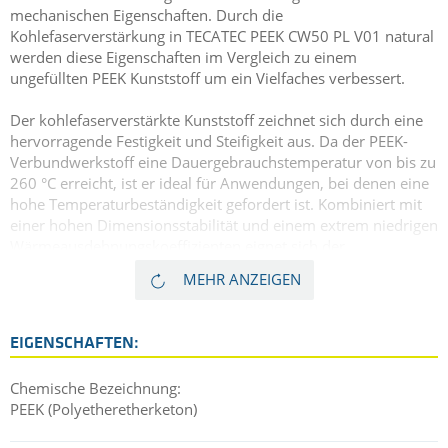
mechanischen Eigenschaften. Durch die
Kohlefaserverstärkung in TECATEC PEEK CW50 PL V01 natural
werden diese Eigenschaften im Vergleich zu einem
ungefüllten PEEK Kunststoff um ein Vielfaches verbessert.
Der kohlefaserverstärkte Kunststoff zeichnet sich durch eine
hervorragende Festigkeit und Steifigkeit aus. Da der PEEK-
Verbundwerkstoff eine Dauergebrauchstemperatur von bis zu
260 °C erreicht, ist er ideal für Anwendungen, bei denen eine
hohe Temperaturbeständigkeit gefordert ist. Kombiniert mit
einer hohen Dimensionsstabilität und einem extrem niedrigen
Wärmeausdehnungskoeffizienten eignet sich der
faserverstärkte Thermoplast für den Einsatz in vielen
MEHR ANZEIGEN
verschiedenen anspruchsvollen Branchen wie in der Luft- und
Raumfahrt oder der Öl- und Gasindustrie. Neben den sehr
guten mechanischen und thermischen Eigenschaften sind
EIGENSCHAFTEN:
auch die chemische Beständigkeit und die inhärenten
flammhemmenden Eigenschaften des
Chemische Bezeichnung:
kohlenstofffaserverstärkten Thermoplast hervorragend.
PEEK (Polyetheretherketon)
TECATEC PEEK CW50 PL ist mit unterschiedlichen