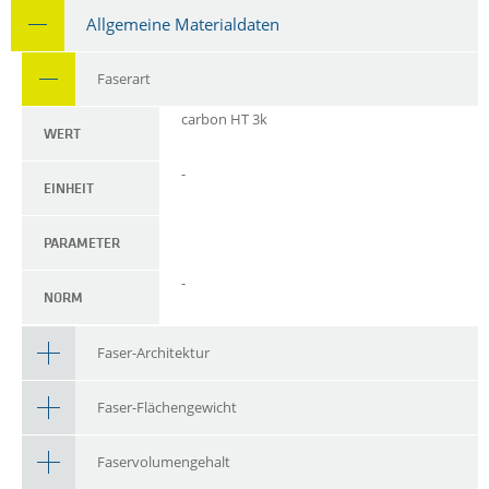
Allgemeine Materialdaten
Faserart
carbon HT 3k
WERT
-
EINHEIT
PARAMETER
-
NORM
Faser-Architektur
Faser-Flächengewicht
Faservolumengehalt