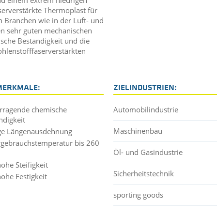
erverstärkte Thermoplast für
n Branchen wie in der Luft- und
en sehr guten mechanischen
sche Beständigkeit und die
lenstofffaserverstärkten
MERKMALE:
ZIELINDUSTRIEN:
rragende chemische
Automobilindustrie
ndigkeit
Maschinenbau
ge Längenausdehnung
gebrauchstemperatur bis 260
Öl- und Gasindustrie
ohe Steifigkeit
Sicherheitstechnik
hohe Festigkeit
sporting goods