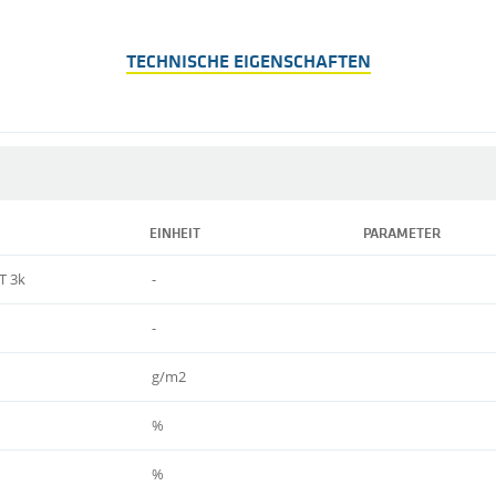
TECHNISCHE EIGENSCHAFTEN
EINHEIT
PARAMETER
T 3k
-
-
g/m2
%
%