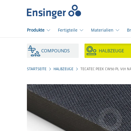
home_logo_aria
Produkte
Fertigteile
Materialien
B
Wie
können
COMPOUNDS
HALBZEUGE
wir
Ihnen
helfen?
STARTSEITE
HALBZEUGE
TECATEC PEEK CW50 PL V01 