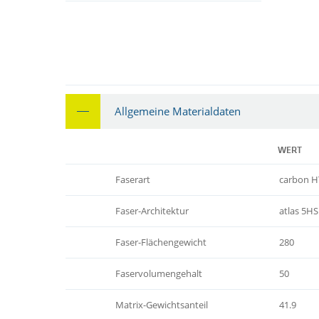
Allgemeine Materialdaten
WERT
Faserart
carbon H
Faser-Architektur
atlas 5HS
Faser-Flächengewicht
280
Faservolumengehalt
50
Matrix-Gewichtsanteil
41.9