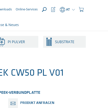
ÖFFNEN
meta_navi_watchlist_icon_aria
meta_navi_shopping_
wnloads
Online-Services
AT
sse & Neues
PI PULVER
SUBSTRATE
EK CW50 PL V01
PEEK-VERBUNDPLATTE
PRODUKT ANFRAGEN