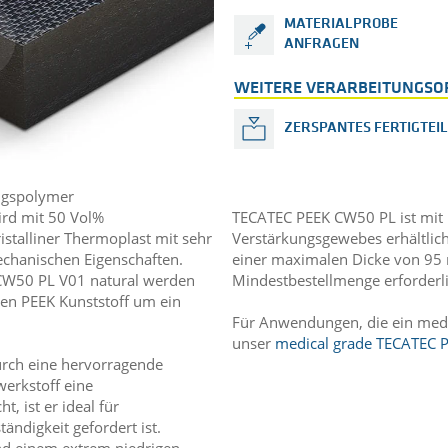
MATERIALPROBE
ANFRAGEN
WEITERE VERARBEITUNGSO
ZERSPANTES FERTIGTEIL
ungspolymer
ird mit 50 Vol%
TECATEC PEEK CW50 PL ist mit 
ristalliner Thermoplast mit sehr
Verstärkungsgewebes erhältlic
chanischen Eigenschaften.
einer maximalen Dicke von 95 
 CW50 PL V01 natural werden
Mindestbestellmenge erforderli
ten PEEK Kunststoff um ein
Für Anwendungen, die ein medizi
unser
medical grade TECATEC 
durch eine hervorragende
werkstoff eine
, ist er ideal für
ndigkeit gefordert ist.
nd einem extrem niedrigen