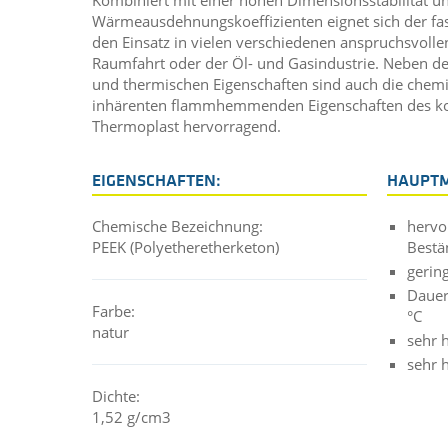
Wärmeausdehnungskoeffizienten eignet sich der fas
den Einsatz in vielen verschiedenen anspruchsvolle
Raumfahrt oder der Öl- und Gasindustrie. Neben d
und thermischen Eigenschaften sind auch die chemi
inhärenten flammhemmenden Eigenschaften des koh
Thermoplast hervorragend.
EIGENSCHAFTEN:
HAUPT
Chemische Bezeichnung:
hervo
PEEK (Polyetheretherketon)
Bestä
gerin
Dauer
Farbe:
°C
natur
sehr h
sehr 
Dichte:
1,52 g/cm3