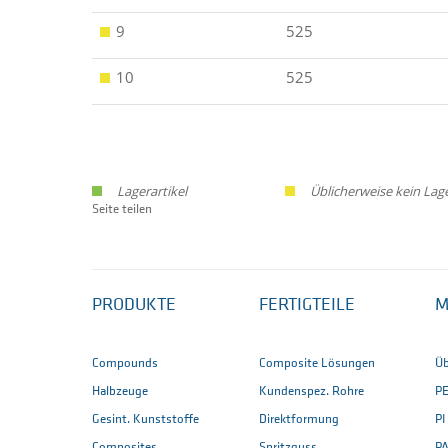
9
525
10
525
Lagerartikel
Üblicherweise kein Lag
Seite teilen
PRODUKTE
FERTIGTEILE
M
Compounds
Composite Lösungen
Üb
Halbzeuge
Kundenspez. Rohre
P
Gesint. Kunststoffe
Direktformung
PI
Composites
Spritzguss
PA