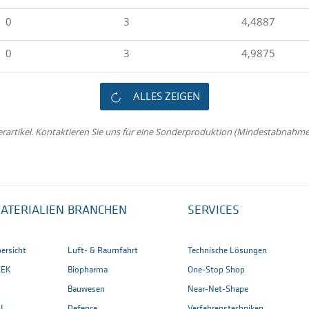
0
3
4,4887
0
3
4,9875
ALLES ZEIGEN
erartikel. Kontaktieren Sie uns für eine Sonderproduktion (Mindestabnahme 
ATERIALIEN
BRANCHEN
SERVICES
ersicht
Luft- & Raumfahrt
Technische Lösungen
EEK
Biopharma
One-Stop Shop
Bauwesen
Near-Net-Shape
I
Defence
Verfahrenstechniken