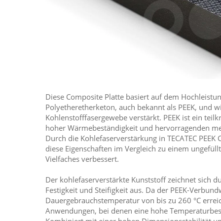
Diese Composite Platte basiert auf dem Hochleist
Polyetheretherketon, auch bekannt als PEEK, und w
Kohlenstofffasergewebe verstärkt. PEEK ist ein teilk
hoher Wärmebeständigkeit und hervorragenden me
Durch die Kohlefaserverstärkung in TECATEC PEEK
diese Eigenschaften im Vergleich zu einem ungefüll
Vielfaches verbessert.
Der kohlefaserverstärkte Kunststoff zeichnet sich 
Festigkeit und Steifigkeit aus. Da der PEEK-Verbund
Dauergebrauchstemperatur von bis zu 260 °C erreicht
Anwendungen, bei denen eine hohe Temperaturbestä
Kombiniert mit einer hohen Dimensionsstabilität u