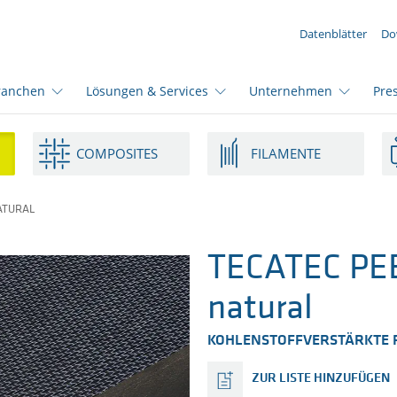
IHRE ANFRAGE ({{productCount}} Produkte)
Datenblätter
Do
ranchen
Lösungen & Services
Unternehmen
Pre
COMPOSITES
FILAMENTE
NATURAL
TECATEC PE
natural
KOHLENSTOFFVERSTÄRKTE 
ZUR LISTE HINZUFÜGEN