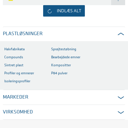
INDLÆS ALT
PLASTLØSNINGER
Halvfabrikata
Sprøjtestøbning
Compounds
Bearbejdede emner
Sintret plast
Kompositter
Profiler og emnerør
P84 pulver
Isoleringsprofiler
MARKEDER
VIRKSOMHED