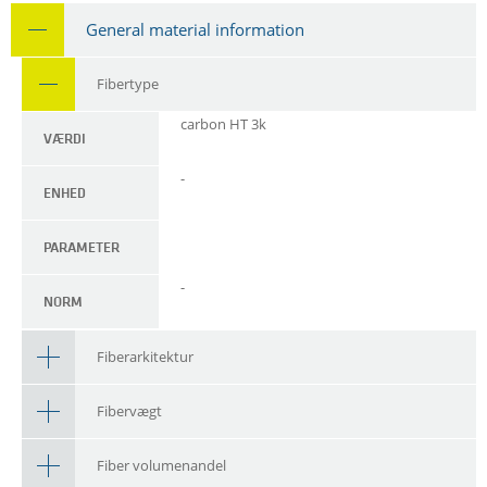
General material information
Fibertype
carbon HT 3k
VÆRDI
-
ENHED
PARAMETER
-
NORM
Fiberarkitektur
Fibervægt
Fiber volumenandel