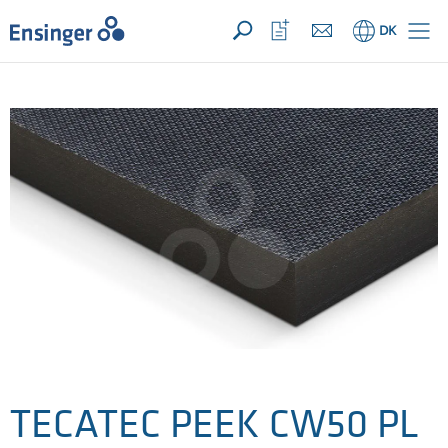
Din forespørgsel ({{productCount}} Produkter
Åbn
Hjem
Åbn
DK
favoritliste
TECATEC PEEK CW50 PL